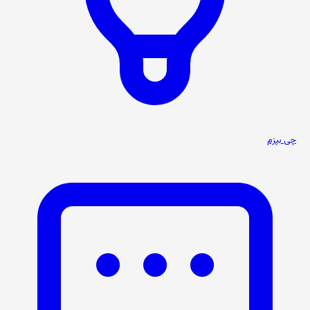
چی بپزم