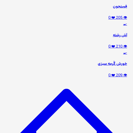
فِسِنجون
❤️ 0
👁️ 205
🍳
آش رشته
❤️ 0
👁️ 210
🍳
خورش گُرمه سبزی
❤️ 0
👁️ 209