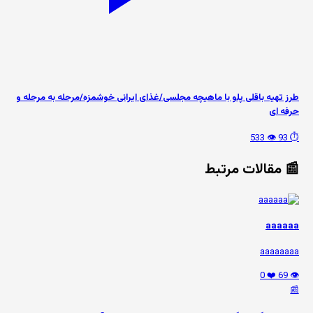
طرز تهیه باقلی پلو با ماهیچه مجلسی/غذای ایرانی خوشمزه/مرحله به مرحله و
حرفه ای
👁️ 533
⏱️ 93
📰 مقالات مرتبط
aaaaaa
aaaaaaaa
❤️ 0
👁️ 69
📰