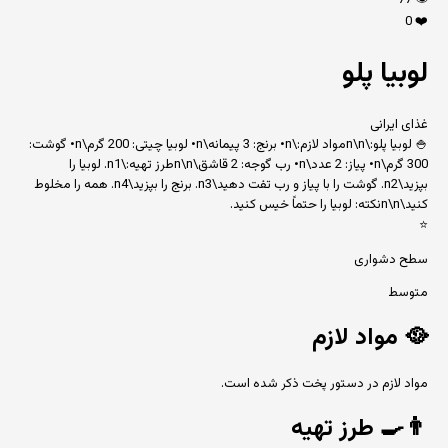
77
👁️
0
❤️
لوبیا پلو
غذای ایرانی
🍚 لوبیا پلو:\n\nمواد لازم:\n• برنج: 3 پیمانه\n• لوبیا چیتی: 200 گرم\n• گوشت:
300 گرم\n• پیاز: 2 عدد\n• رب گوجه: 2 قاشق\n\nطرز تهیه:\n1. لوبیا را
بپزید\n2. گوشت را با پیاز و رب تفت دهید\n3. برنج را بپزید\n4. همه را مخلوط
کنید\n\nنکته: لوبیا را حتماً خیس کنید.
⭐
سطح دشواری
متوسط
🥘
مواد لازم
مواد لازم در دستور پخت ذکر شده است.
👨‍🍳
طرز تهیه