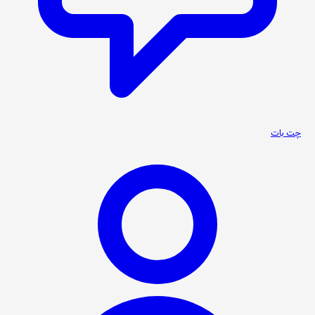
چت بات