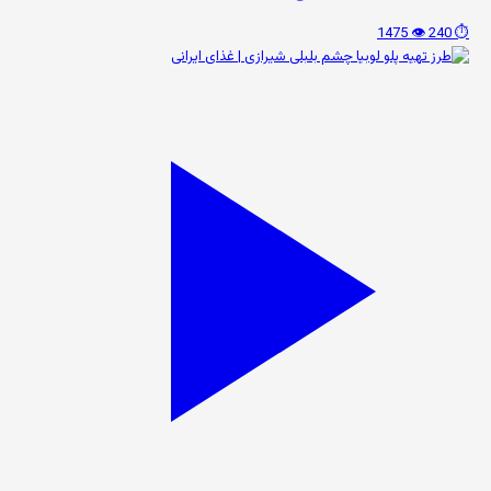
👁️ 1475
⏱️ 240