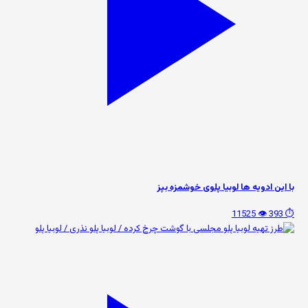
با این ادویه ها لوبیا پلوی خوشمزه بپز
👁️ 11525
⏱️ 393