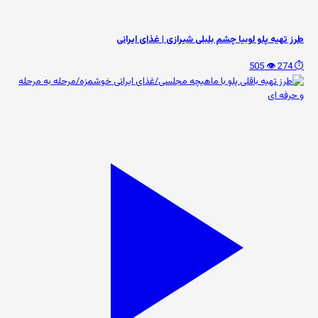
طرز تهیه پلو لوبیا چشم بلبلی شیرازی | غذای ایرانی
👁️ 505
⏱️ 274