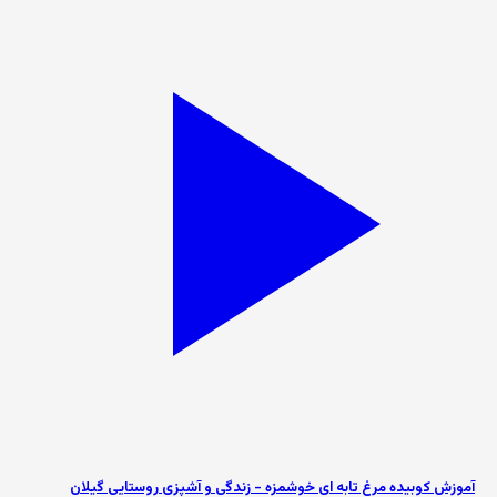
آموزش کوبیده مرغ تابه ای خوشمزه - زندگی و آشپزی روستایی گیلان