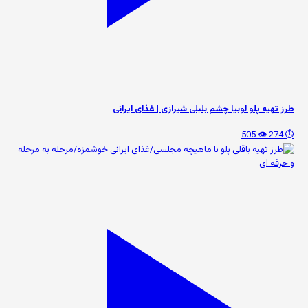
طرز تهیه پلو لوبیا چشم بلبلی شیرازی | غذای ایرانی
👁️ 505
⏱️ 274