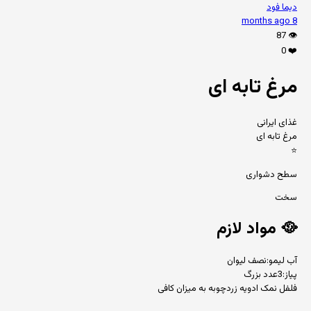
دیما فود
8 months ago
87
👁️
0
❤️
مرغ تابه ای
غذای ایرانی
مرغ تابه ای
⭐
سطح دشواری
سخت
🥘
مواد لازم
آب لیمو:نصف لیوان
پیاز:3عدد بزرگ
فلفل نمک ادویه زردچوبه به میزان کافی