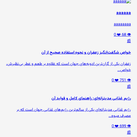
aaaaaa
aaaaaaaa
❤️ 0
👁️ 68
📰
خواص شگفت‌انگیز زعفران و نحوه استفاده صحیح از آن
زعفران یکی از گران‌ترین ادویه‌های جهان است که علاوه بر طعم و عطر بی‌نظیرش،
خواص...
❤️ 0
👁️ 751
📰
رژیم غذایی مدیترانه‌ای: راهنمای کامل و فواید آن
رژیم غذایی مدیترانه‌ای یکی از سالم‌ترین رژیم‌های غذایی جهان است که بر
مصرف میوه‌...
❤️ 0
👁️ 699
📰