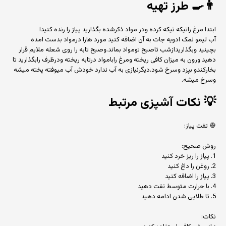
👨‍🍳
طرز تهیه
ابتدا مرغ راتیکه تیکه کرده ودر مواد ذکرشده بگذارید پیاز را رنده کنیدا
آب لیمو نمک ادویه جات به آن اضافه کنید مورد هارا درمواد بدست امده
بچینید وبگذاریدازشب تاصبح تومواد بماند.وصبح تابه را روی شعله ملایم قرار
دهید ورون به میزان کافی ریخته ومرغ رابامواد درتابه ریخته ودرظرف رابگذارید تا
بخارکندو بپزد وسرخ شود.دیگرنیازی به آب ندارد خودش آب میوفته پخته میشه
وسرخ میشه.
💡
نکات آشپزی مرتبط
🧅 تفت پیاز:
روش صحیح:
1. پیاز را ریز خرد کنید
2. روغن را داغ کنید
3. پیاز را اضافه کنید
4. با حرارت متوسط تفت دهید
5. تا طلایی شدن ادامه دهید
نکات: