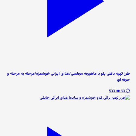
طرز تهیه باقلی پلو با ماهیچه مجلسی/غذای ایرانی خوشمزه/مرحله به مرحله و
حرفه ای
👁️ 533
⏱️ 93