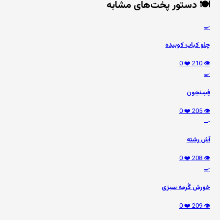
🍽️ دستور پخت‌های مشابه
🍳
چلو کباب کوبیده
❤️ 0
👁️ 210
🍳
فِسِنجون
❤️ 0
👁️ 205
🍳
آش رشته
❤️ 0
👁️ 208
🍳
خورش گُرمه سبزی
❤️ 0
👁️ 209