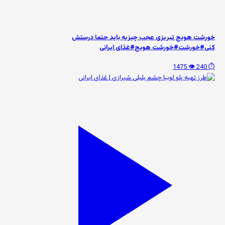
خورشت هویج تبریزی عجب چیزیه باید حتما درستش
کنی#خورشت#خورشت هویج#غذای ایرانی
👁️ 1475
⏱️ 240