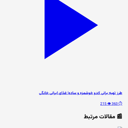
طرز تهیه برانی کدو خوشمزه و ساده| غذای ایرانی خانگی
👁️ 215
⏱️ 363
📰 مقالات مرتبط