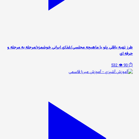
طرز تهیه باقلی پلو با ماهیچه مجلسی/غذای ایرانی خوشمزه/مرحله به مرحله و
حرفه ای
👁️ 532
⏱️ 93