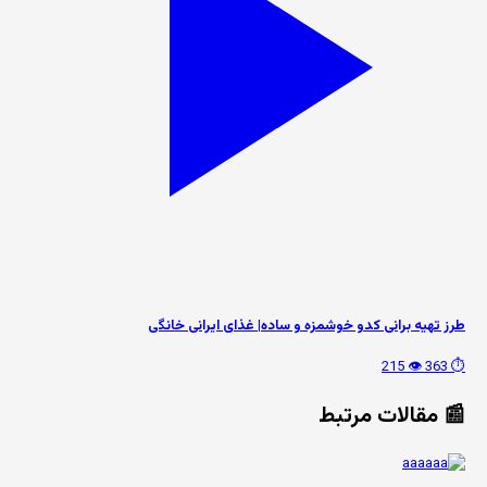
طرز تهیه برانی کدو خوشمزه و ساده| غذای ایرانی خانگی
👁️ 215
⏱️ 363
📰 مقالات مرتبط