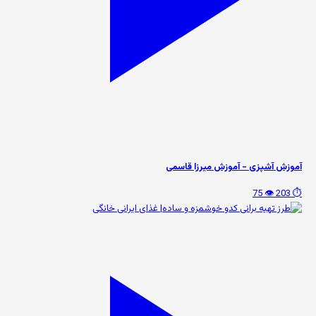
آموزش آشپزی - آموزش میرزا قاسمی
👁️ 75
⏱️ 203