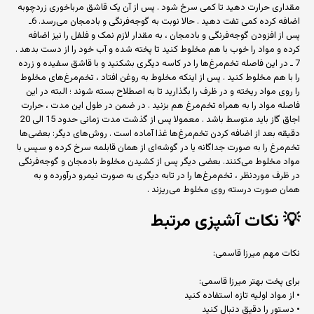
مقداری حرارت دهید تا کمی سرخ شود . پس از آن یک قاشق مرباخوری زردچوبه
اضافه کرده کمی تفت دهید . حالا نوبت به گوجه‌فرنگی و بادمجان می‌رسد. 6ـ
پس از افزودن گوجه‌فرنگی و بادمجان‌ ، به مقدار لازم نمک و فلفل را نیز اضافه
کرده و مواد را خوب با هم مخلوط کنید تا پخته شده و آب خود را از دست بدهد .
7 ـ در این فاصله تخم‌مرغ‌ها را در کاسه دیگری بشکنید و با قاشق سفیده و زرده
را با هم مخلوط کنید . پس از اینکه مخلوط به روغن افتاد ، تخم‌مرغ‌های مخلوط
را روی مواد ریخته و در ظرف را بگذارید تا به اصطلاح بسته شوند ؛ البته در این
فاصله مواد را به همراه تخم‌مرغ هم بزنید . در ضمن در طول این مدت ، حرارت
اجاق گاز باید متوسط باشد . معمولا پس از گذشت مدت زمانی حدود 15 الی 20
دقیقه بعد از اضافه کردن تخم‌مرغ‌ها غذا آماده است . روش‌های دیگر: بعضی‌ها
تخم‌‌مرغ را به صورت جداگانه یا در گوشه‌ای از همان قابلمه سرخ کرده و سپس با
مواد مخلوط می‌کنند. بعضی دیگر پس از کشیدن مخلوط بادمجان و گوجه‌فرنگی
در ظرف موردنظر ، تخم‌مرغ‌ها را در تابه دیگری به صورت نیمرو درآورده و به
همان صورت درسته روی مخلوط می‌ریزند .
💡
نکات آشپزی مرتبط
نکات مهم میرزا قاسمی:
برای پخت بهتر میرزا قاسمی:
• از مواد اولیه تازه استفاده کنید
• دستور را دقیق دنبال کنید