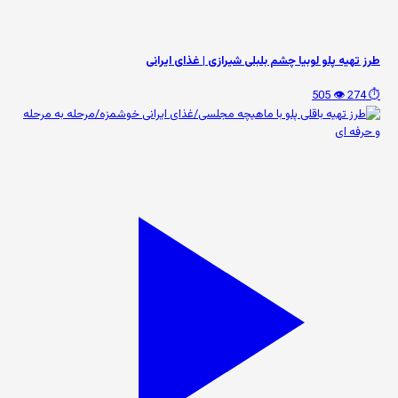
طرز تهیه پلو لوبیا چشم بلبلی شیرازی | غذای ایرانی
👁️ 505
⏱️ 274