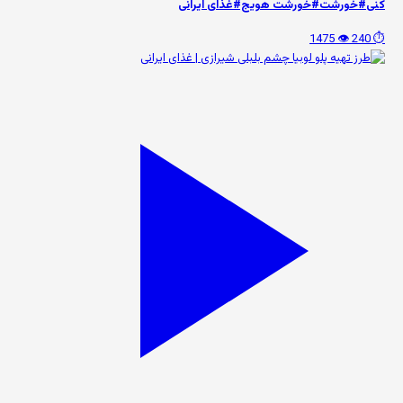
کنی#خورشت#خورشت هویج#غذای ایرانی
👁️ 1475
⏱️ 240