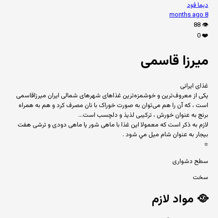
دیما فود
8 months ago
88
👁️
0
❤️
میرزا قاسمی
غذای ایرانی
یکی از معروف‌ترین و خوشمزه‌ترین غذاهای شهرهای شمالی ایران میرزاقاسمی
است ، که آن را هم می‌توان به صورت خوراک با نان مصرف کرد و هم به همراه
برنج به عنوان خورش ، ترکیبی لذیذ و دلچسب است...
لازم به ذكر است كه معمولا این غذا با ماهى شور یا ماهى دودى و ترشى هفت
بیجار به عنوان شام ميل مي شود .
⭐
سطح دشواری
سخت
🥘
مواد لازم