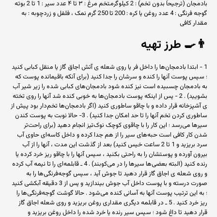
بادمجان (ترجیحاً بدون تخم) : 2 کیلوگرمتخم مرغ : ۳ تا ۴ عدد سیر : 1 تا 2 بوته
گوجه فرنگی : 4 عدد روغن یا کره : 200 تا 250 گرم نمک ، فلفل و زردچوبه : به
مقدار کافی
👨‍🍳
طرز تهیه
1 - ابتدا بادمجان‌ها را داخل فر یا روی شعله ی آتش اجاق گاز یا منقل کبابی کنید
؛ سپس پوست آنها را کنده و سرشان را جدا کنید (برای آنکه باقیمانده پوست که
به بادمجان چسبیده است نیز کنده شود بادمجان‌های کبابی شده را زیر شیر آب
بشویید) . 2 - پس از اینکه پوست بادمجان‌ها به خوبی کنده شد آنها را روی تخته
ی آشپزخانه قرار داده و با چاقو ساطوری کنید (اگر بادمجان‌ها تخم‌دار بود پیش از
ساطوری کردن تخم آنها را تا حد امکان جدا کنید) . 3- حالا نوبت به پوست کندن
سیرها می‌رسد ؛ این کار را با چاقوی کوچک نوک‌تیز انجام دهید (برای راحت‌تر
شدن کار کافی است حبه‌های سیر را از هم جدا کرده و داخل کاسه‌ای حاوی آب
سرد بریزید و 1 تا 2 ساعت خیس کنید) بعد از گذشت این مدت ، آنها را از آب
بیرون آورده و پوستشان را به راحتی بکنید ، سپس آنها را با چاقو ریز خرد کرده یا
رنده کنید (البته بعضی‌ها سیرها را در می‌کوبند) . 4 ـ قابلمه‌ای را تا نیمه آب کرده
و روی شعله ی اجاق گاز قرار دهید تا جوش آید ، سپس گوجه‌فرنگی‌ها را به
صورت درسته و با پوست داخل آب جوش بیندازید و پس از 3 دقیقه آبکشی کنید
؛ به این ترتیب پوست آنها به آسانی کنده می‌شود . حالا گوشت گوجه‌فرنگی‌ها را
ریز خرد کنید . 5 ـ در قابلمه دیگری مقداری روغن بریزید و روی شعله اجاق گاز
قرار دهید تا داغ شود ؛ سپس سیر رنده یا خرد شده را داخل روغن بریزید و