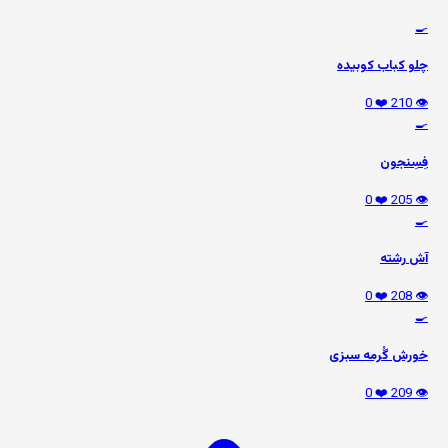
🍳
چلو کباب کوبیده
❤️ 0
👁️ 210
🍳
فِسِنجون
❤️ 0
👁️ 205
🍳
آش رشته
❤️ 0
👁️ 208
🍳
خورش گُرمه سبزی
❤️ 0
👁️ 209