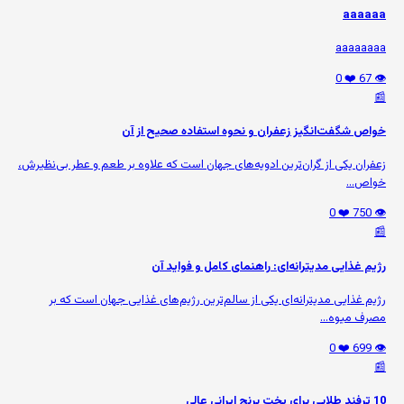
aaaaaa
aaaaaaaa
❤️ 0
👁️ 67
📰
خواص شگفت‌انگیز زعفران و نحوه استفاده صحیح از آن
زعفران یکی از گران‌ترین ادویه‌های جهان است که علاوه بر طعم و عطر بی‌نظیرش،
خواص...
❤️ 0
👁️ 750
📰
رژیم غذایی مدیترانه‌ای: راهنمای کامل و فواید آن
رژیم غذایی مدیترانه‌ای یکی از سالم‌ترین رژیم‌های غذایی جهان است که بر
مصرف میوه‌...
❤️ 0
👁️ 699
📰
10 ترفند طلایی برای پخت برنج ایرانی عالی