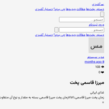
🍳
آشپزی
دستور پخت‌ها
مقالات
ویدیوها
چی بپزم؟
دستیار آشپزی
ورود
ثبت‌نام
دستور پخت‌ها
مقالات
ویدیوها
چی بپزم؟
دستیار آشپزی
مدیر سیستم
8 months ago
103
👁️
0
❤️
میرزا قاسمی پخت
غذای ایرانی
زمان پخت میرزا قاسمی:\n\nزمان پخت میرزا قاسمی بسته به مقدار و نوع آن متفاوت است.\n• معمولاً 1-2 ساعت\n• بگذارید خوب جا بیفتد\n\nبرای زمان دقیق پخت میرزا قاسمی، از بخش دستور پخت‌ها استفاده کنید.
⭐