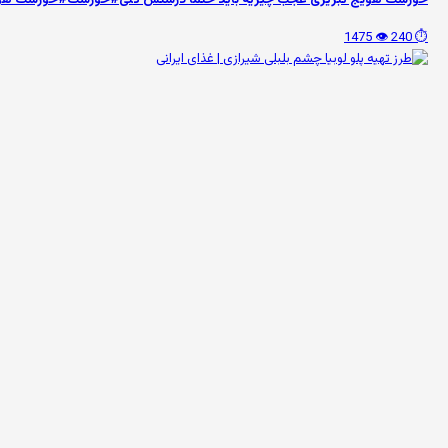
👁️ 1475
⏱️ 240