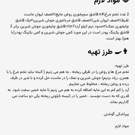
🥘
مواد لازم
2 عدد تخم مرغ\n4 قاشق سوپخوری روغن مایع\nنصف لیوان ماست
غلیظ\nنصف لیوان شیر\nنصف قاشق مرباخوری جوش شیرین\nیک قاشق
چایخوری نمک\nحدود نیم کیلو آرد\n\n1 قاشق چایخوری جوش شیرین برابر 2
قاشق پکینگ پودر است در این مورد کمی جوش شیرین و کمی بکینگ پودر(با
هم) بهتر است.
👨‍🍳
طرز تهیه
طرز تهیه:
تخم مرغ ها و روغن را در ظرفی ریخته ، به هم می زنیم ( البته نباید تخم مرغ را با
همزن، زیاد بزنیم) جوش شیرین و نمک را در ماست حل کرده و با شیر در ظرف
زرده و روغن ریخته ، مخلوط می نماییم .
آرد را کم کم به این مایه اضافه کرده به هم می زنیم تا مایه خمیر سفت شود. به
قدری که به دست نچسبد . خمیر را در کیسه نایلونی ریخته یکی دو ساعت می
گذاریم بماند.
پیراشکی گوشتی
مواد لازم