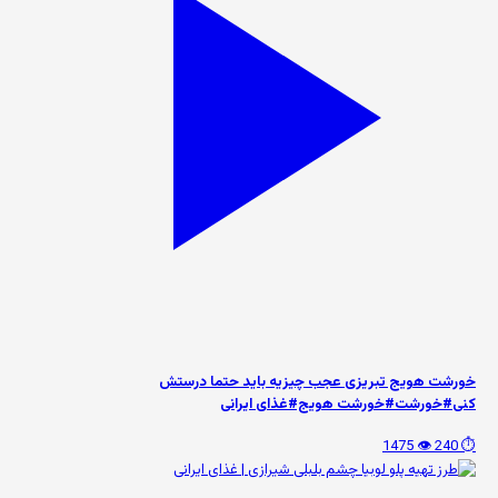
خورشت هویج تبریزی عجب چیزیه باید حتما درستش
کنی#خورشت#خورشت هویج#غذای ایرانی
👁️ 1475
⏱️ 240