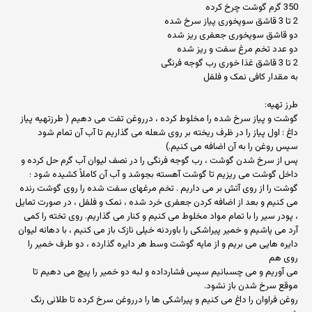
350 گرم گوشت چرخ کرده
2 تا 3 قاشق سوپخوری پیاز سرخ شده
دو قاشق سوپخوری جعفری ریز شده
دو عدد تخم مرغ سفت و ریز شده
2 تا 3 قاشق غذا خوری رب گوجه فرنگی
به مقدار کافی نمک و فلفل
طرز تهیه:
گوشت و پیاز سرخ شده را مخلوط کرده ، درروغن تفت می دهیم ( طرزتهیه پیاز
داغ : اول پیاز را در ظرف ریخته بر روی شعله می گذاریم تا آب آن تمام شود
سپس روغن را به آن اضافه می کنیم.)
پس از سرخ شدن گوشت ، رب گوجه فرنگی را در نصف لیوان آب گرم حل کرده و
داخل گوشت می ریزیم تا گوشت آهسته بجوشد و آب آن کاملاً کشیده شود ؛
گوشت را از روی آتش بر می داریم . تخم مرغهای سفت شده را روی گوشت رنده
می کنیم و بعد از اضافه کردن جعفری خرد شده ، نمک و فلفل ، در صورت تمایل
، پودر سیر را با تمام مواد مخلوط می کنیم و کنار می گذاریم. روی تخته را کمی
آرد می پاشیم و خمیر پیراشکی را باوردنه خیلی نازک باز می کنیم ، با دهانه لیوان
دایره هایی می بریم و از مایه گوشت وسط هر دایره گذارده ، دو طرف خمیر را
روی هم
می آوریم و می چسبانیم سپس فشارداده و لبه دو خمیر را پیچ می دهیم تا
موقع سرخ شدن باز نشود.
روغن فراوان را داغ می کنیم و پیراشکی ها را درروغن سرخ کرده تا طلائی رنگ