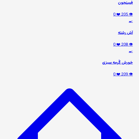
فِسِنجون
❤️ 0
👁️ 205
🍳
آش رشته
❤️ 0
👁️ 208
🍳
خورش گُرمه سبزی
❤️ 0
👁️ 209