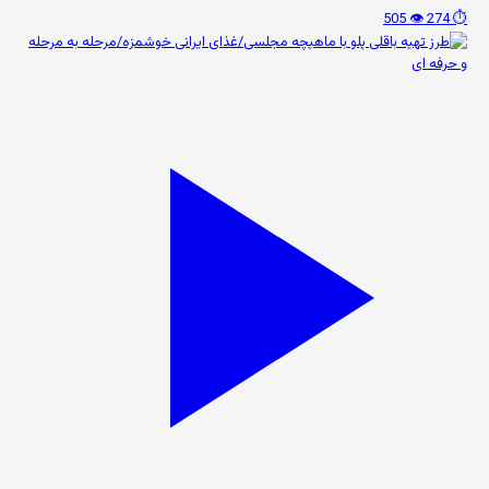
👁️ 505
⏱️ 274