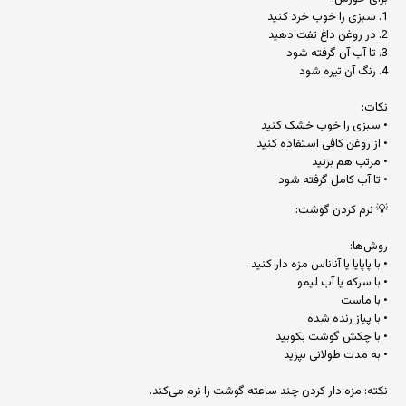
1. سبزی را خوب خرد کنید
2. در روغن داغ تفت دهید
3. تا آب آن گرفته شود
4. رنگ آن تیره شود
نکات:
• سبزی را خوب خشک کنید
• از روغن کافی استفاده کنید
• مرتب هم بزنید
• تا آب کامل گرفته شود
💡 نرم کردن گوشت:
روش‌ها:
• با پاپایا یا آناناس مزه دار کنید
• با سرکه یا آب لیمو
• با ماست
• با پیاز رنده شده
• با چکش گوشت بکوبید
• به مدت طولانی بپزید
نکته: مزه دار کردن چند ساعته گوشت را نرم می‌کند.