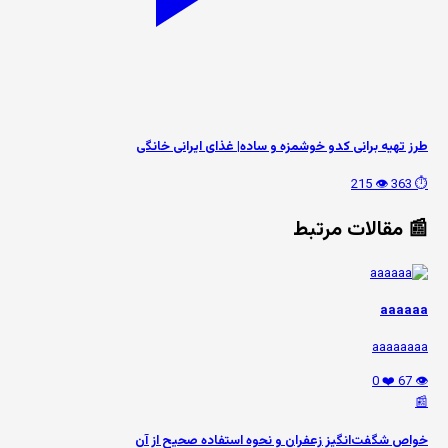
طرز تهیه برانی کدو خوشمزه و ساده| غذای ایرانی خانگی
👁️ 215
⏱️ 363
📰 مقالات مرتبط
aaaaaa
aaaaaaaa
❤️ 0
👁️ 67
📰
خواص شگفت‌انگیز زعفران و نحوه استفاده صحیح از آن