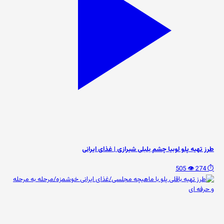
طرز تهیه پلو لوبیا چشم بلبلی شیرازی | غذای ایرانی
👁️ 505
⏱️ 274