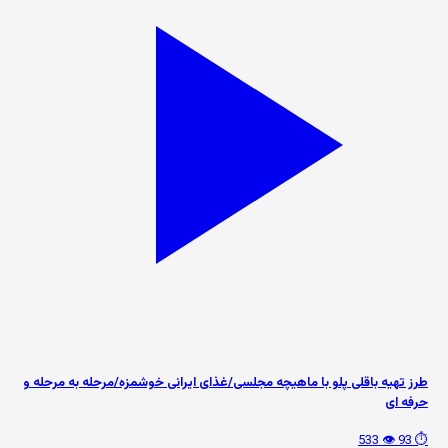
طرز تهیه باقلی پلو با ماهیچه مجلسی/غذای ایرانی خوشمزه/مرحله به مرحله و
حرفه ای
👁️ 533
⏱️ 93