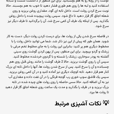
گوشت را از روبه رو به هم بچسبانید. برای این منظور از 2 انگشت شست و سبابه
استفاده کنید و لبه ها را روی هم طوری فشار دهید تا خوب به هم بچسبند. حالا
نوبت سرخ کردن رولت است. داخل تابه ای گود، مقداری روغن بریزید و روی
شعله اجاق گاز قرار دهید تا داغ شود. سپس رولت پیچیده شده را داخل روغن
بگذارید. پس از اینکه یک طرف آن کمی سرخ شد، آن را برگردانید تا طرف دیگر نیز
سرخ شود.
در فاصله سرخ شدن یکی از رولت ها، برای درست کردن رولت دیگر، دست به کار
شوید. همان طور که پیش از این نیز ذکر شد، شما می توانید داخل رولت را با
مخطوط دیگری هم پر کنید؛ بنابراین این رولت را به جای مخلوط تخم مرغی با
زرشک و گردو بپیچید. برای این منظور، پس از پهن کردن گوشت روی سینی
آغشته به پودر سوخاری، زرشک را شسته و با گردوی خردشده مخلوط کنید.
سپس آن را روی گوشت بریزید. حالا 2 طرف گوشت را مانند روش قبل روی هم
چسبانده و آن را سرخ کنید. پس از سرخ شدن رولت ها، آنها را داخل تابه ای بزرگ
کنار هم قرار دهید. تابه کوچک دیگری نیز آماده کنید و در آن کمی روغن بریزید.
سپس یک قاشق سوپ خوری رب گوجه فرنگی را در آن تفت داده و مقداری آب
نیز به آن اضافه کنید. حالا سس حاصله را روی رولت های چیده شده در تابه
بزرگ بریزید و در ظرف را بگذارید و مدت یک ساعت روی شعله اجاق گاز قرار دهید
تا رولت ها بپزد.
💡
نکات آشپزی مرتبط