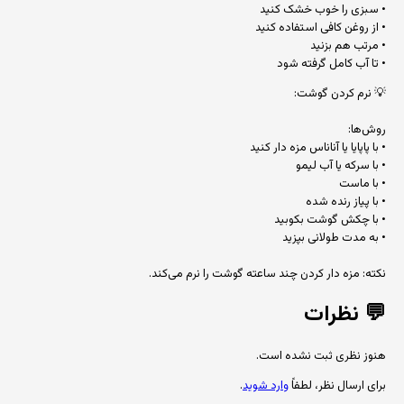
• سبزی را خوب خشک کنید
• از روغن کافی استفاده کنید
• مرتب هم بزنید
• تا آب کامل گرفته شود
💡 نرم کردن گوشت:
روش‌ها:
• با پاپایا یا آناناس مزه دار کنید
• با سرکه یا آب لیمو
• با ماست
• با پیاز رنده شده
• با چکش گوشت بکوبید
• به مدت طولانی بپزید
نکته: مزه دار کردن چند ساعته گوشت را نرم می‌کند.
💬
نظرات
هنوز نظری ثبت نشده است.
برای ارسال نظر، لطفاً
وارد شوید
.