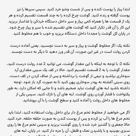
ابتدا پیاز را پوست کنده و پس از شست وشو خرد کنید. سپس سیرها را نیز
پوست گرفته و رنده کنید. گوشت چرخ کرده را به چند قسمت تقسیم کرده و هر
یک از قسمت ها را همراه کمی پیاز و سیر داخل دستگاه خردکن یا غذاساز بریزید.
این کار را آن قدر تکرار کنید که گوشت های تقسیم شده با سیر و پیاز چرخ شود.
در پایان کل گوشت را مجددا داخل دستگاه بریزید و خوب با هم مخلوط کنید.
نکته یک: اگر مخلوط گوشت و پیاز و سیر به دست نچسبید، یعنی آماده درست
کردن رولت است در غیر این صورت، آن قدر ورز دهید تا دیگر به دست نچسبد.
نکته 2: با توجه به اینکه با این مقدار گوشت، می توانید 2 عدد رولت درست کنید،
مقدار گوشت را به 2 قسمت تقسیم کنید. حالا در کف یک سینی مقداری آرد
سوخاری بپاشید و نیمی از گوشت را برداشته و پس از صاف کردن در کف دست،
روی سینی آغشته به پودر سوخاری پهن کنید تا به صورت گرد باز شود. توجه
داشته باشید لبه های گوشت نباید ضخیم باشد و تا جایی که امکان دارد، به طور
یکنواخت با فشار آوردن روی گوشت، لبه های آن را نازک کنید، سپس یکی از
مخلوط های داخل رولت را آماده کنید و سطح گوشت را با آن بپوشانید.
اگر می خواهید از مخلوط تخم مرغ دار برای داخل رولت استفاده کنید، ابتدا باید
تخم مرغ ها را آب پز کرده و پس از پوست کندن به صورت حلقه حلقه، خرد کنید.
حالا جعفری یا گشنیز خرد شده را روی گوشت بریزید و سپس تخم مرغ ها را روی
سبزی بچینید و با پاشیدن نمک و فلفل، آن را مزه دار کنید. در پایان، لبه های