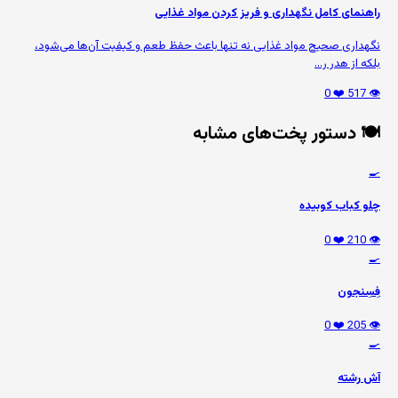
راهنمای کامل نگهداری و فریز کردن مواد غذایی
نگهداری صحیح مواد غذایی نه تنها باعث حفظ طعم و کیفیت آن‌ها می‌شود،
بلکه از هدر ر...
❤️ 0
👁️ 517
🍽️ دستور پخت‌های مشابه
🍳
چلو کباب کوبیده
❤️ 0
👁️ 210
🍳
فِسِنجون
❤️ 0
👁️ 205
🍳
آش رشته