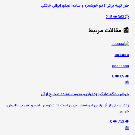
طرز تهیه برانی کدو خوشمزه و ساده| غذای ایرانی خانگی
👁️ 215
⏱️ 363
📰 مقالات مرتبط
aaaaaa
aaaaaaaa
❤️ 0
👁️ 69
📰
خواص شگفت‌انگیز زعفران و نحوه استفاده صحیح از آن
زعفران یکی از گران‌ترین ادویه‌های جهان است که علاوه بر طعم و عطر بی‌نظیرش،
خواص...
❤️ 0
👁️ 753
📰