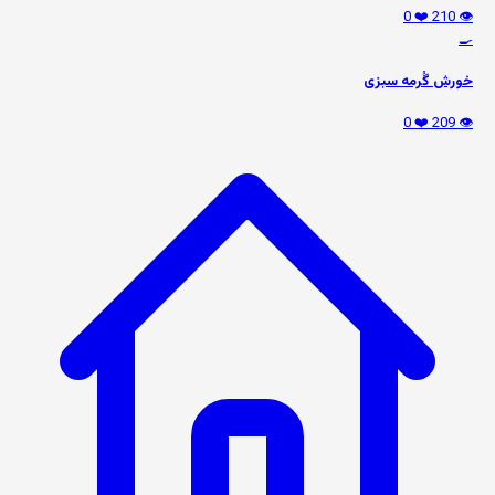
❤️ 0
👁️ 210
🍳
خورش گُرمه سبزی
❤️ 0
👁️ 209