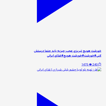
خورشت هویج تبریزی عجب چیزیه باید حتما درستش
کنی#خورشت#خورشت هویج#غذای ایرانی
👁️ 1475
⏱️ 240