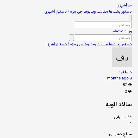
🍳
آشپزی
دستور پخت‌ها
مقالات
ویدیوها
چی بپزم؟
دستیار آشپزی
ورود
ثبت‌نام
دستور پخت‌ها
مقالات
ویدیوها
چی بپزم؟
دستیار آشپزی
دیما فود
8 months ago
82
👁️
0
❤️
سالاد الویه
غذای ایرانی
⭐
سطح دشواری