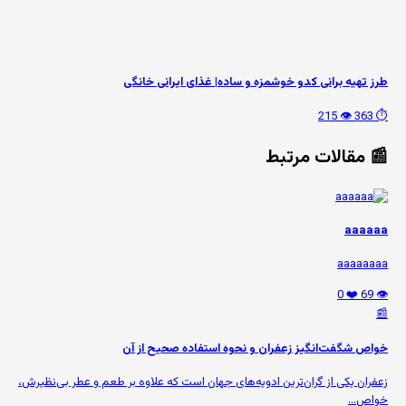
طرز تهیه برانی کدو خوشمزه و ساده| غذای ایرانی خانگی
👁️ 215
⏱️ 363
📰 مقالات مرتبط
aaaaaa
aaaaaaaa
❤️ 0
👁️ 69
📰
خواص شگفت‌انگیز زعفران و نحوه استفاده صحیح از آن
زعفران یکی از گران‌ترین ادویه‌های جهان است که علاوه بر طعم و عطر بی‌نظیرش،
خواص...