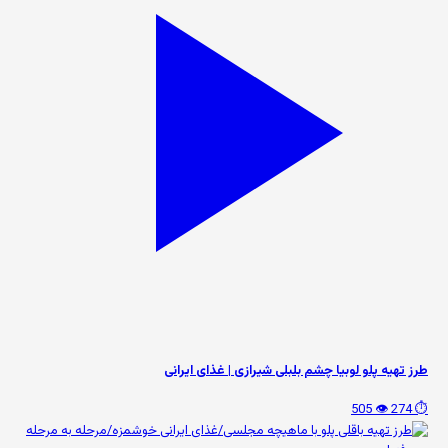
طرز تهیه پلو لوبیا چشم بلبلی شیرازی | غذای ایرانی
👁️ 505
⏱️ 274