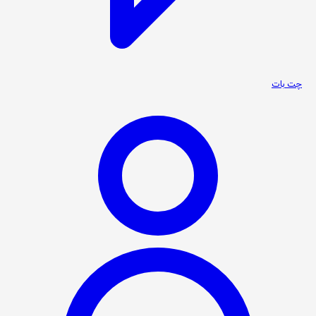
چت بات