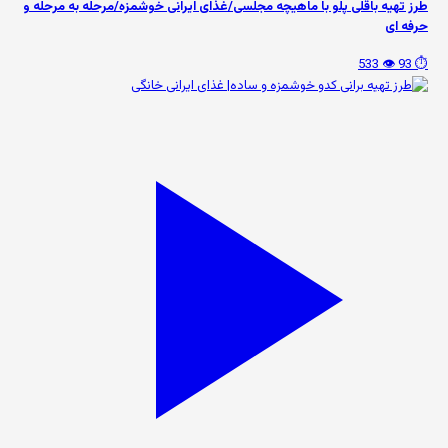
طرز تهیه باقلی پلو با ماهیچه مجلسی/غذای ایرانی خوشمزه/مرحله به مرحله و
حرفه ای
👁️ 533
⏱️ 93