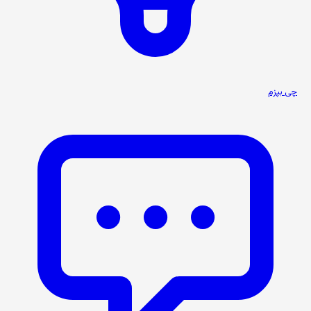
چی بپزم