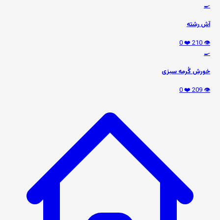
🍳
آش رشته
❤️ 0
👁️ 210
🍳
خورش گُرمه سبزی
❤️ 0
👁️ 209