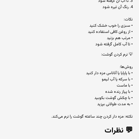
3. تا آب آن گرفته شود
4. رنگ آن تیره شود
نکات:
• سبزی را خوب خشک کنید
• از روغن کافی استفاده کنید
• مرتب هم بزنید
• تا آب کامل گرفته شود
💡 نرم کردن گوشت:
روش‌ها:
• با پاپایا یا آناناس مزه دار کنید
• با سرکه یا آب لیمو
• با ماست
• با پیاز رنده شده
• با چکش گوشت بکوبید
• به مدت طولانی بپزید
نکته: مزه دار کردن چند ساعته گوشت را نرم می‌کند.
💬
نظرات