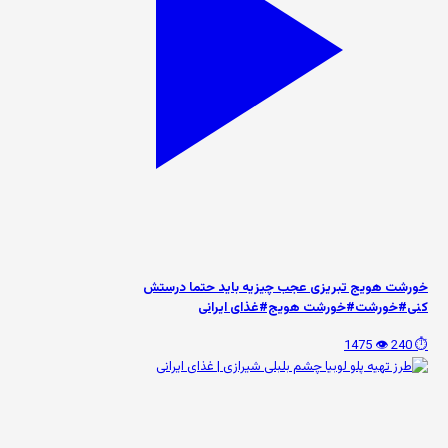
خورشت هویج تبریزی عجب چیزیه باید حتما درستش
کنی#خورشت#خورشت هویج#غذای ایرانی
👁️ 1475
⏱️ 240