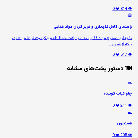
❤️ 0
👁️ 814
📰
راهنمای کامل نگهداری و فریز کردن مواد غذایی
نگهداری صحیح مواد غذایی نه تنها باعث حفظ طعم و کیفیت آن‌ها می‌شود،
بلکه از هدر ر...
❤️ 0
👁️ 517
🍽️ دستور پخت‌های مشابه
🍳
چلو کباب کوبیده
❤️ 0
👁️ 211
🍳
فِسِنجون
❤️ 0
👁️ 205