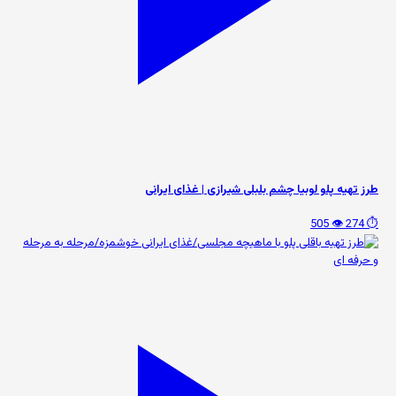
طرز تهیه پلو لوبیا چشم بلبلی شیرازی | غذای ایرانی
👁️ 505
⏱️ 274