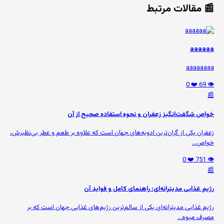
📰 مقالات مرتبط
aaaaaa
aaaaaaaa
❤️ 0
👁️ 69
📰
خواص شگفت‌انگیز زعفران و نحوه استفاده صحیح از آن
زعفران یکی از گران‌ترین ادویه‌های جهان است که علاوه بر طعم و عطر بی‌نظیرش،
خواص...
❤️ 0
👁️ 751
📰
رژیم غذایی مدیترانه‌ای: راهنمای کامل و فواید آن
رژیم غذایی مدیترانه‌ای یکی از سالم‌ترین رژیم‌های غذایی جهان است که بر
مصرف میوه‌...