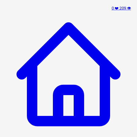
❤️ 0
👁️ 209