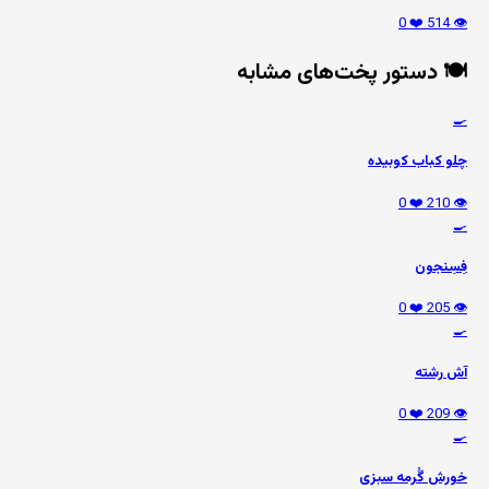
❤️ 0
👁️ 514
🍽️ دستور پخت‌های مشابه
🍳
چلو کباب کوبیده
❤️ 0
👁️ 210
🍳
فِسِنجون
❤️ 0
👁️ 205
🍳
آش رشته
❤️ 0
👁️ 209
🍳
خورش گُرمه سبزی