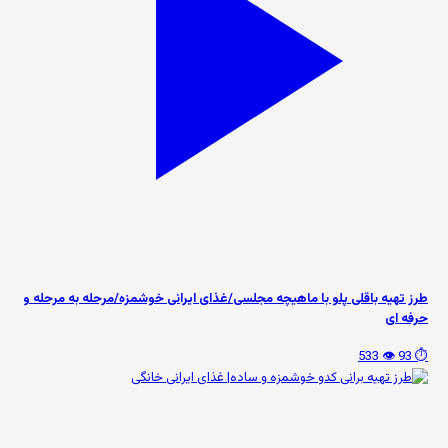
طرز تهیه باقلی پلو با ماهیچه مجلسی/غذای ایرانی خوشمزه/مرحله به مرحله و
حرفه ای
👁️ 533
⏱️ 93