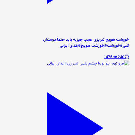
خورشت هویج تبریزی عجب چیزیه باید حتما درستش
کنی#خورشت#خورشت هویج#غذای ایرانی
👁️ 1475
⏱️ 240