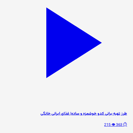
طرز تهیه برانی کدو خوشمزه و ساده| غذای ایرانی خانگی
👁️ 215
⏱️ 363