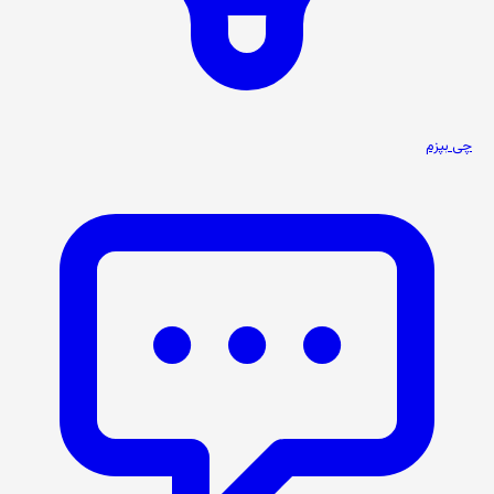
چی بپزم