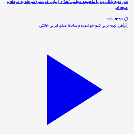
طرز تهیه باقلی پلو با ماهیچه مجلسی/غذای ایرانی خوشمزه/مرحله به مرحله و
حرفه ای
👁️ 539
⏱️ 93