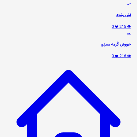
🍳
آش رشته
❤️ 0
👁️ 215
🍳
خورش گُرمه سبزی
❤️ 0
👁️ 216