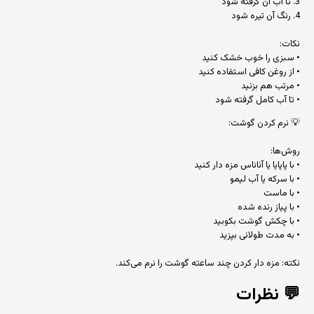
3. تا آب آن گرفته شود
4. رنگ آن تیره شود
نکات:
• سبزی را خوب خشک کنید
• از روغن کافی استفاده کنید
• مرتب هم بزنید
• تا آب کامل گرفته شود
💡 نرم کردن گوشت:
روش‌ها:
• با پاپایا یا آناناس مزه دار کنید
• با سرکه یا آب لیمو
• با ماست
• با پیاز رنده شده
• با چکش گوشت بکوبید
• به مدت طولانی بپزید
نکته: مزه دار کردن چند ساعته گوشت را نرم می‌کند.
💬
نظرات