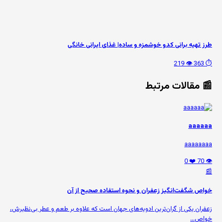
طرز تهیه برانی کدو خوشمزه و ساده| غذای ایرانی خانگی
👁️ 219
⏱️ 363
📰 مقالات مرتبط
aaaaaa
aaaaaaaa
❤️ 0
👁️ 70
📰
خواص شگفت‌انگیز زعفران و نحوه استفاده صحیح از آن
زعفران یکی از گران‌ترین ادویه‌های جهان است که علاوه بر طعم و عطر بی‌نظیرش،
خواص...