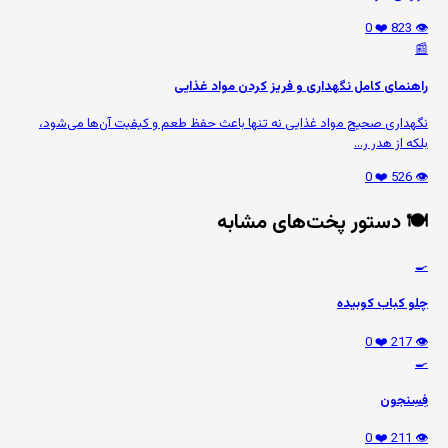
❤️ 0
👁️ 823
📰
راهنمای کامل نگهداری و فریز کردن مواد غذایی
نگهداری صحیح مواد غذایی نه تنها باعث حفظ طعم و کیفیت آن‌ها می‌شود،
بلکه از هدر ر...
❤️ 0
👁️ 526
🍽️ دستور پخت‌های مشابه
🍳
چلو کباب کوبیده
❤️ 0
👁️ 217
🍳
فِسِنجون
❤️ 0
👁️ 211