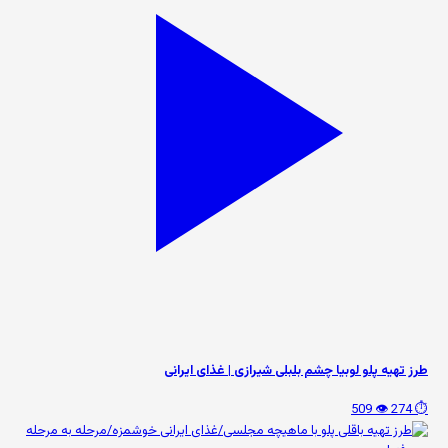
طرز تهیه پلو لوبیا چشم بلبلی شیرازی | غذای ایرانی
👁️ 509
⏱️ 274