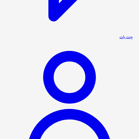
چت بات