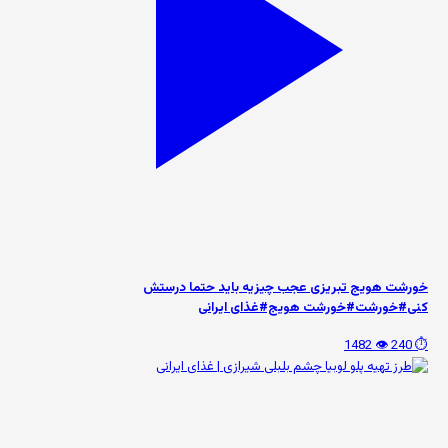
خورشت هویج تبریزی عجب چیزیه باید حتما درستش
کنی#خورشت#خورشت هویج#غذای ایرانی
👁️ 1482
⏱️ 240