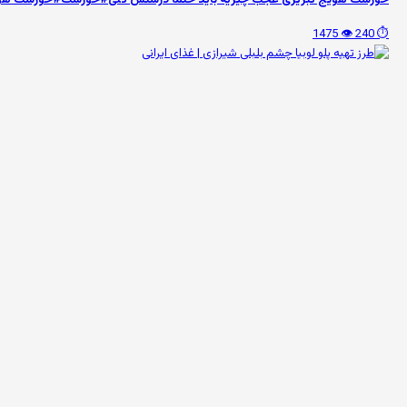
👁️ 1475
⏱️ 240