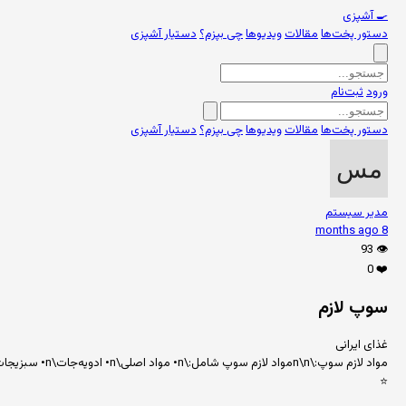
🍳
آشپزی
دستور پخت‌ها
مقالات
ویدیوها
چی بپزم؟
دستیار آشپزی
ورود
ثبت‌نام
دستور پخت‌ها
مقالات
ویدیوها
چی بپزم؟
دستیار آشپزی
مدیر سیستم
8 months ago
93
👁️
0
❤️
سوپ لازم
غذای ایرانی
مواد لازم سوپ:\n\nمواد لازم سوپ شامل:\n• مواد اصلی\n• ادویه‌جات\n• سبزیجات\n\nبرای لیست کامل مواد لازم سوپ، از بخش دستور پخت‌ها در سایت استفاده کنید.
⭐