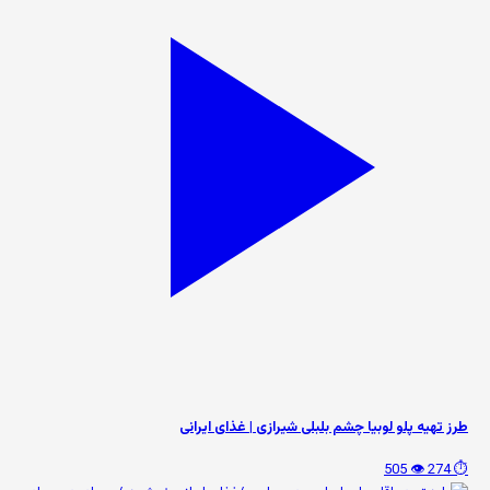
طرز تهیه پلو لوبیا چشم بلبلی شیرازی | غذای ایرانی
👁️ 505
⏱️ 274