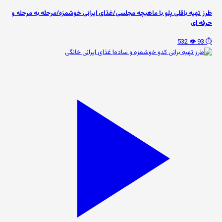
طرز تهیه باقلی پلو با ماهیچه مجلسی/غذای ایرانی خوشمزه/مرحله به مرحله و
حرفه ای
👁️ 532
⏱️ 93