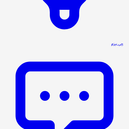
چی بپزم