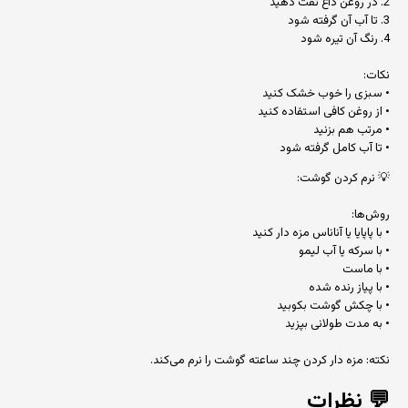
2. در روغن داغ تفت دهید
3. تا آب آن گرفته شود
4. رنگ آن تیره شود
نکات:
• سبزی را خوب خشک کنید
• از روغن کافی استفاده کنید
• مرتب هم بزنید
• تا آب کامل گرفته شود
💡 نرم کردن گوشت:
روش‌ها:
• با پاپایا یا آناناس مزه دار کنید
• با سرکه یا آب لیمو
• با ماست
• با پیاز رنده شده
• با چکش گوشت بکوبید
• به مدت طولانی بپزید
نکته: مزه دار کردن چند ساعته گوشت را نرم می‌کند.
💬
نظرات