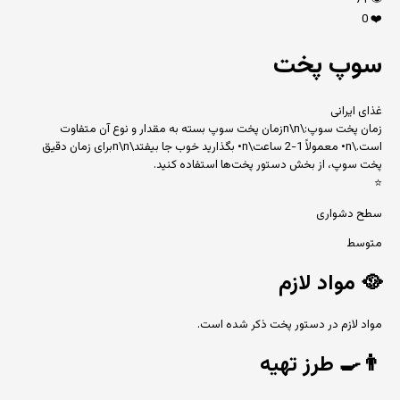
71
👁️
0
❤️
سوپ پخت
غذای ایرانی
زمان پخت سوپ:\n\nزمان پخت سوپ بسته به مقدار و نوع آن متفاوت
است.\n• معمولاً 1-2 ساعت\n• بگذارید خوب جا بیفتد\n\nبرای زمان دقیق
پخت سوپ، از بخش دستور پخت‌ها استفاده کنید.
⭐
سطح دشواری
متوسط
🥘
مواد لازم
مواد لازم در دستور پخت ذکر شده است.
👨‍🍳
طرز تهیه