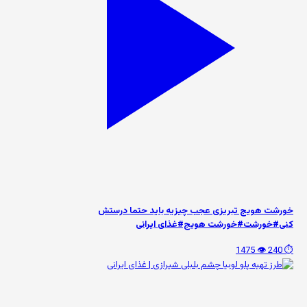
خورشت هویج تبریزی عجب چیزیه باید حتما درستش
کنی#خورشت#خورشت هویج#غذای ایرانی
👁️ 1475
⏱️ 240