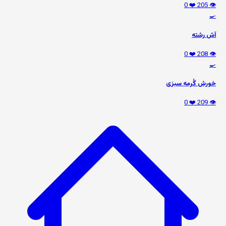
❤️ 0
👁️ 205
🍳
آش رشته
❤️ 0
👁️ 208
🍳
خورش گُرمه سبزی
❤️ 0
👁️ 209