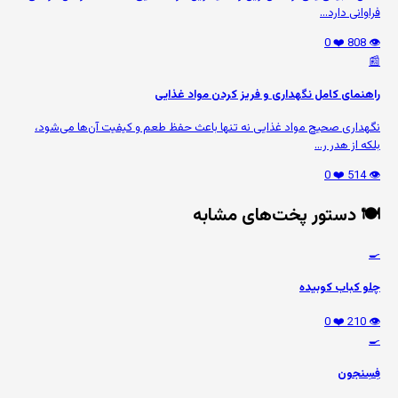
فراوانی دارد...
❤️ 0
👁️ 808
📰
راهنمای کامل نگهداری و فریز کردن مواد غذایی
نگهداری صحیح مواد غذایی نه تنها باعث حفظ طعم و کیفیت آن‌ها می‌شود،
بلکه از هدر ر...
❤️ 0
👁️ 514
🍽️ دستور پخت‌های مشابه
🍳
چلو کباب کوبیده
❤️ 0
👁️ 210
🍳
فِسِنجون