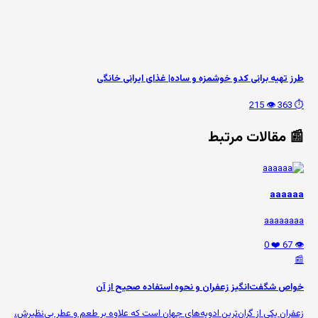
طرز تهیه برانی کدو خوشمزه و ساده| غذای ایرانی خانگی
👁️ 215
⏱️ 363
📰 مقالات مرتبط
aaaaaa
aaaaaaaa
❤️ 0
👁️ 67
📰
خواص شگفت‌انگیز زعفران و نحوه استفاده صحیح از آن
زعفران یکی از گران‌ترین ادویه‌های جهان است که علاوه بر طعم و عطر بی‌نظیرش،