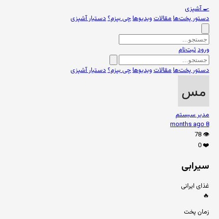
🍳
آشپزی
دستور پخت‌ها
مقالات
ویدیوها
چی بپزم؟
دستیار آشپزی
ورود
ثبت‌نام
دستور پخت‌ها
مقالات
ویدیوها
چی بپزم؟
دستیار آشپزی
مدیر سیستم
8 months ago
78
👁️
0
❤️
سیرابی
غذای ایرانی
🔥
زمان پخت