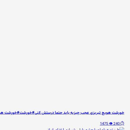
خورشت هویج تبریزی عجب چیزیه باید حتما درستش کنی#خورشت#خورشت هوی
👁️ 1475
⏱️ 240