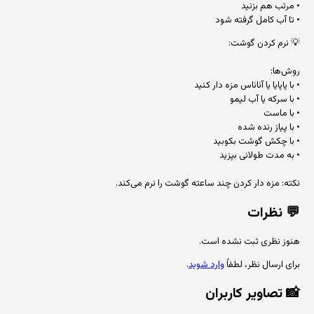
• مرتب هم بزنید
• تا آب کامل گرفته شود
💡 نرم کردن گوشت:
روش‌ها:
• با پاپایا یا آناناس مزه دار کنید
• با سرکه یا آب لیمو
• با ماست
• با پیاز رنده شده
• با چکش گوشت بکوبید
• به مدت طولانی بپزید
نکته: مزه دار کردن چند ساعته گوشت را نرم می‌کند.
💬
نظرات
هنوز نظری ثبت نشده است.
برای ارسال نظر، لطفاً
وارد شوید
.
📸
تصاویر کاربران