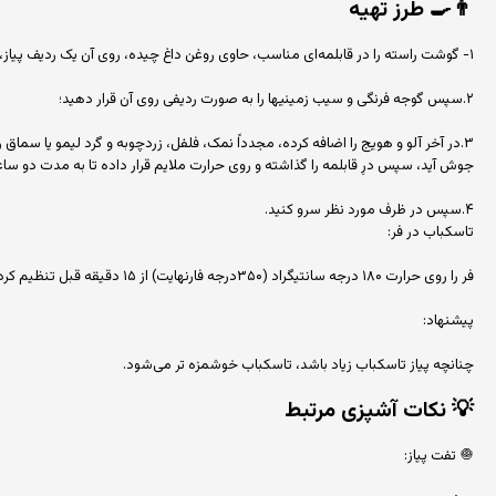
👨‍🍳
طرز تهیه
۱- گوشت راسته را در قابلمه‌ای مناسب، حاوی روغن داغ چیده، روی آن یک ردیف پیاز، نمک، فلفل، زردچوبه و گرد لیمو یا سماق بریزید؛
۲.سپس گوجه فرنگی و سیب زمینیها را به صورت ردیفی روی آن قرار دهید؛
۳.در آخر آلو و هویج را اضافه کرده، مجدداً نمک، فلفل، زردچوبه و گرد لیمو یا سما
جوش آید، سپس درِ قابلمه را گذاشته و روی حرارت ملایم قرار داده تا به مدت دو ساع
۴.سپس در ظرف مورد نظر سرو کنید.
تاسکباب در فر:
فر را روی حرارت ۱۸۰ درجه سانتیگراد (۳۵۰درجه فارنهایت) از ۱۵ دقیقه قبل تنظیم کرده، مواد را طبق دستور بالا در ظرف نسوز چرب شده به صورت لایه‌ای قرار دهید، روی آن را بپوشانید تا به مدت یک ساعت و سی دقیقه تا دو ساعت در فر بپزد.
پیشنهاد:
چنانچه پیاز تاسکباب زیاد باشد، تاسکباب خوشمزه‌ تر می‌شود.
💡
نکات آشپزی مرتبط
🧅 تفت پیاز: