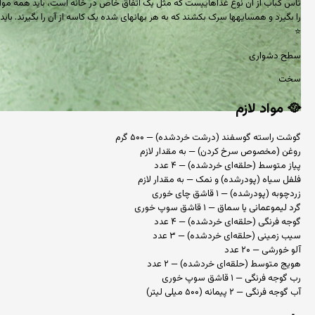
تاس کباب از آن نوع غذاهاییست که مثل یک اتفاق خاص در خانه است، باید همه مواد آ
را بگیرد و همسایهها سرک بکشند که به هر بهانهای شده یک کاسه از آن را بگیرند. باید 
⭐
سطح دشواری
سخت
🥘
مواد لازم
گوشت راسته گوسفند (درشت خردشده) — ۵۰۰ گرم
روغن (مخصوص سرخ کردن) — به مقدار لازم
پیاز متوسط (حلقه‌ای خردشده) — ۴ عدد
فلفل سیاه (پودرشده) و نمک — به مقدار لازم
زردچوبه (پودرشده) — ۱ قاشق چای خوری
گرد لیموعمانی یا سماق — ۱ قاشق سوپ خوری
گوجه فرنگی (حلقه‌ای خردشده) — ۴ عدد
سیب زمینی (حلقه‌ای خردشده) — ۳ عدد
آلو خورشی — ۲۰ عدد
هویج متوسط (حلقه‌ای خردشده) — ۲ عدد
رب گوجه فرنگی — ۱ قاشق سوپ خوری
آب گوجه فرنگی — ۲ پیمانه (۵۰۰ میلی لیتر)