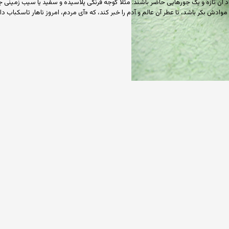
ن تازه و یک جورهایی حاضر باشند. مثلاً گوجه فرنگی پلاسیده و سفید یا سیب زمینی جوان
موادش بکر باشد، تا عطر آن عالم و آدم را خبر کند، که «آی مردم، امروز ناهار تاسکباب دا