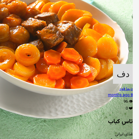
دیما فود
8 months ago
96
👁️
0
❤️
تاس کباب
غذای ایرانی