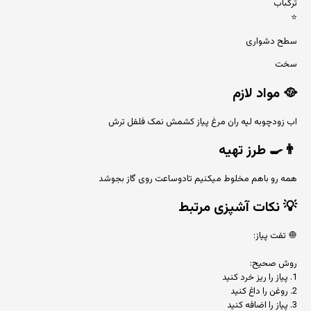
ترکباب
⭐
سطح دشواری
سخت
🥘
مواد لازم
اب زودچوبه لپه ران مرغ پیاز کشمش نمک فلفل ترش
👨‍🍳
طرز تهیه
همه رو باهم مخلوط میکنیم تادوساعت روی گاز بجوشد
💡
نکات آشپزی مرتبط
🧅 تفت پیاز:
روش صحیح:
1. پیاز را ریز خرد کنید
2. روغن را داغ کنید
3. پیاز را اضافه کنید