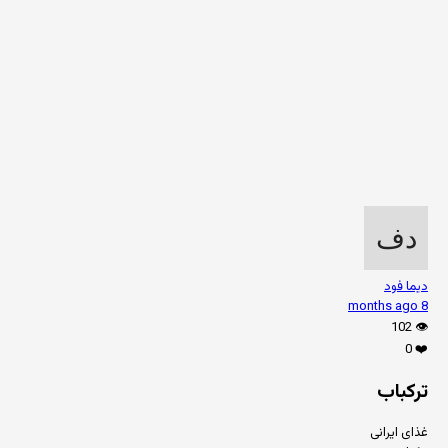
دیما فود
8 months ago
102
👁️
0
❤️
ترکباب
غذای ایرانی