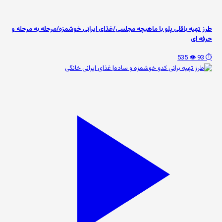
طرز تهیه باقلی پلو با ماهیچه مجلسی/غذای ایرانی خوشمزه/مرحله به مرحله و
حرفه ای
👁️ 535
⏱️ 93