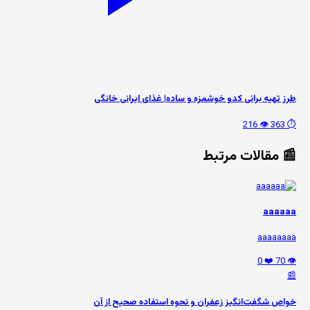
طرز تهیه برانی کدو خوشمزه و ساده| غذای ایرانی خانگی
👁️ 216
⏱️ 363
📰 مقالات مرتبط
aaaaaa
aaaaaaaa
❤️ 0
👁️ 70
📰
خواص شگفت‌انگیز زعفران و نحوه استفاده صحیح از آن