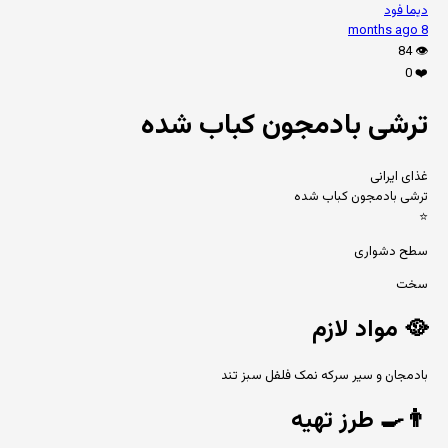
دیما فود
8 months ago
84
👁️
0
❤️
ترشی بادمجون کباب شده
غذای ایرانی
ترشی بادمجون کباب شده
⭐
سطح دشواری
سخت
🥘
مواد لازم
بادمجان و سیر سرکه نمک فلفل سبز تند
👨‍🍳
طرز تهیه