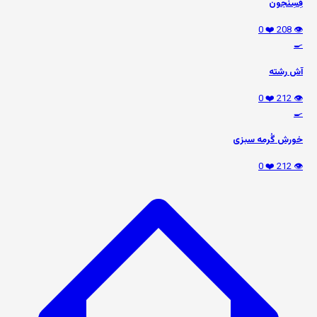
فِسِنجون
❤️ 0
👁️ 208
🍳
آش رشته
❤️ 0
👁️ 212
🍳
خورش گُرمه سبزی
❤️ 0
👁️ 212