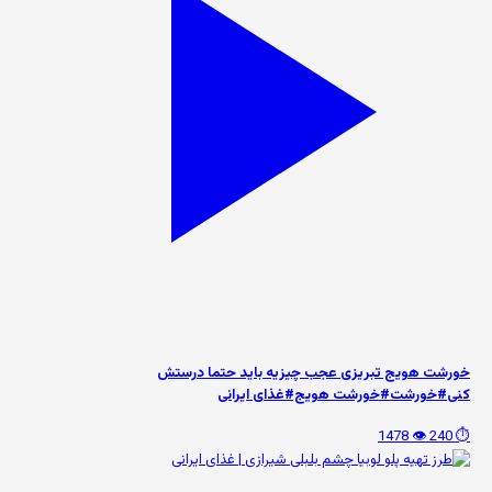
خورشت هویج تبریزی عجب چیزیه باید حتما درستش
کنی#خورشت#خورشت هویج#غذای ایرانی
👁️ 1478
⏱️ 240