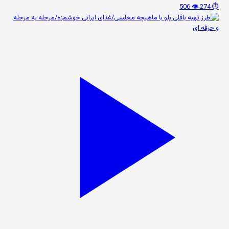
👁️ 506
⏱️ 274