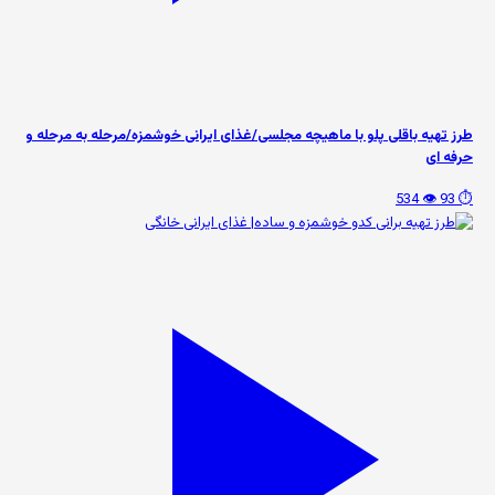
طرز تهیه باقلی پلو با ماهیچه مجلسی/غذای ایرانی خوشمزه/مرحله به مرحله و
حرفه ای
👁️ 534
⏱️ 93