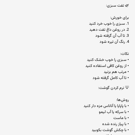
🌿 تفت سبزی:
برای خورش:
1. سبزی را خوب خرد کنید
2. در روغن داغ تفت دهید
3. تا آب آن گرفته شود
4. رنگ آن تیره شود
نکات:
• سبزی را خوب خشک کنید
• از روغن کافی استفاده کنید
• مرتب هم بزنید
• تا آب کامل گرفته شود
💡 نرم کردن گوشت:
روش‌ها:
• با پاپایا یا آناناس مزه دار کنید
• با سرکه یا آب لیمو
• با ماست
• با پیاز رنده شده
• با چکش گوشت بکوبید