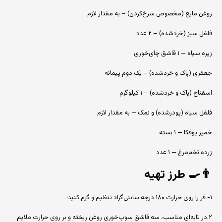
روغن مایع (مخصوص سرخ‌کردن) – به مقدار لازم
فلفل سبز (خردشده) – ۲ عدد
زیره سیاه — ۱ قاشق چای‌خوری
جعفری (پاک و خردشده) – یک دوم پیمانه
اسفناج (پاک و خردشده) – ۱ کیلوگرم
فلفل سیاه (پودرشده) و نمک — به مقدار لازم
خمیر یوفکا — ۱ بسته
زرده تخم‌مرغ — ۱ عدد
👨‍🍳
طرز تهیه
۱- فر را روی حرارت ۱۸۰ درجه سانتی‌گراد تنظیم و گرم کنید؛
۲.در تابه‌ای مناسب، سه قاشق سوپ‌خوری روغن ریخته و بر روی حرارت ملایم