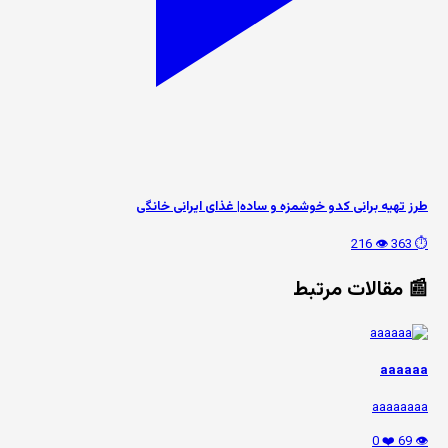
طرز تهیه برانی کدو خوشمزه و ساده| غذای ایرانی خانگی
👁️ 216
⏱️ 363
📰 مقالات مرتبط
aaaaaa
aaaaaaaa
❤️ 0
👁️ 69