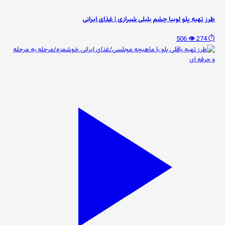
طرز تهیه پلو لوبیا چشم بلبلی شیرازی | غذای ایرانی
👁️ 506
⏱️ 274