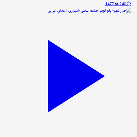
👁️ 1477
⏱️ 240