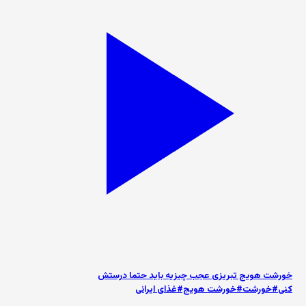
خورشت هویج تبریزی عجب چیزیه باید حتما درستش
کنی#خورشت#خورشت هویج#غذای ایرانی