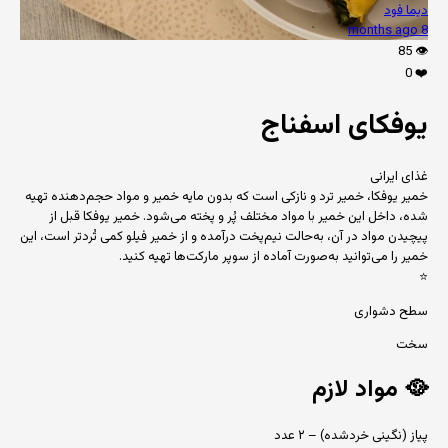
دیما فود
8 months ago
85
👁️
0
❤️
یوفکای اسفناج
غذای ایرانی
خمیر یوفکا، خمیر ترد و نازکی است که بدون مایه خمیر و مواد حجم‌دهنده تهیه
شده، داخل این خمیر با مواد مختلف پُر و پخته می‌شود. خمیر یوفکا قبل از
پیچیدن مواد در آن، به‌حالت نیم‌پخت درآمده و از خمیر فیلو کمی تُردتر است، این
خمیر را می‌توانید به‌‌صورت آماده از سوپر مارکت‌ها تهیه کنید.
⭐
سطح دشواری
سخت
🥘
مواد لازم
پیاز (نگینی خردشده) – ۲ عدد