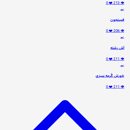
❤️ 0
👁️ 213
🍳
فِسِنجون
❤️ 0
👁️ 206
🍳
آش رشته
❤️ 0
👁️ 211
🍳
خورش گُرمه سبزی
❤️ 0
👁️ 211