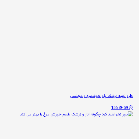
طرز تهیه زرشک پلو خوشمزه و مجلسی
👁️ 156
⏱️ 59