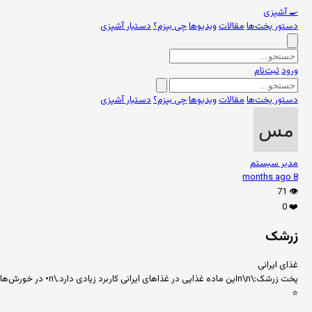
🍳
آشپزی
دستور پخت‌ها
مقالات
ویدیوها
چی بپزم؟
دستیار آشپزی
ورود
ثبت‌نام
دستور پخت‌ها
مقالات
ویدیوها
چی بپزم؟
دستیار آشپزی
مدیر سیستم
8 months ago
71
👁️
0
❤️
زرشک
غذای ایرانی
پخت زرشک:\n\nاین ماده غذایی در غذاهای ایرانی کاربرد زیادی دارد.\n• در خورش‌ها\n• در پلوها\n• به صورت جداگانه\n• در سالاد\n\nبرای دستور کامل پخت زرشک، از بخش دستور پخت‌ها در سایت استفاده کنید.
⭐