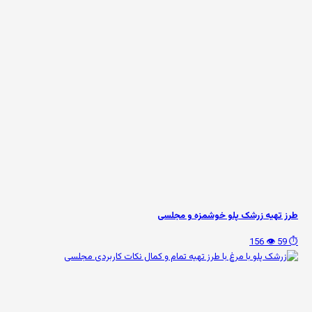
طرز تهیه زرشک پلو خوشمزه و مجلسی
👁️ 156
⏱️ 59