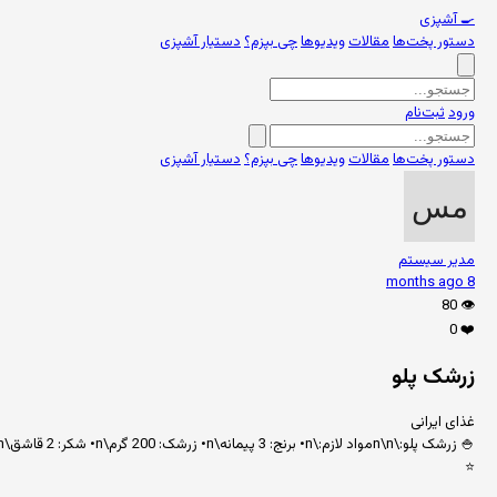
🍳
آشپزی
دستور پخت‌ها
مقالات
ویدیوها
چی بپزم؟
دستیار آشپزی
ورود
ثبت‌نام
دستور پخت‌ها
مقالات
ویدیوها
چی بپزم؟
دستیار آشپزی
مدیر سیستم
8 months ago
80
👁️
0
❤️
زرشک پلو
غذای ایرانی
🍚 زرشک پلو:\n\nمواد لازم:\n• برنج: 3 پیمانه\n• زرشک: 200 گرم\n• شکر: 2 قاشق\n• زعفران\n\nطرز تهیه:\n1. برنج را بپزید\n2. زرشک را با شکر تفت دهید\n3. روی برنج بریزید\n4. با زعفران تزئین کنید\n\nنکته: زرشک را زیاد تفت ندهید تا تلخ نشود.
⭐