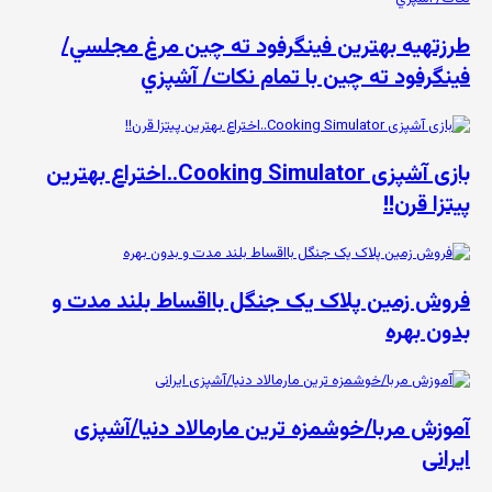
طرزتهيه بهترين فینگرفود ته چين مرغ مجلسي/
فينگرفود ته چين با تمام نكات/ آشپزي
بازی آشپزی Cooking Simulator..اختراع بهترین
پیتزا قرن!!
فروش زمین پلاک یک جنگل بااقساط بلند مدت و
بدون بهره
آموزش مربا/خوشمزه ترین مارمالاد دنیا/آشپزی
ایرانی