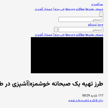
🍳
آشپزی
دستور پخت‌ها
مقالات
ویدیوها
چی بپزم؟
دستیار آشپزی
ورود
ثبت‌نام
دستور پخت‌ها
مقالات
ویدیوها
چی بپزم؟
دستیار آشپزی
طرز تهیه یک صبحانه خوشمزه|آشپزی در ط
117 بازدید
00:29
برای لایک و ذخیره وارد شوید