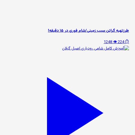
طرزتهیه گراتن سیب زمینی/شام فوری در ۱۵ دقیقه!
👁️ 1248
⏱️ 224