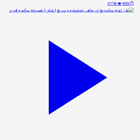
👁️ 2178
⏱️ 959