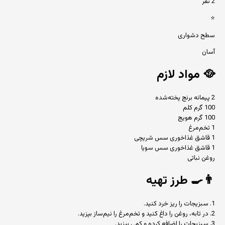
2 نفر
⭐
سطح دشواری
آسان
🥘
مواد لازم
2 پیمانه برنج پخته‌شده
100 گرم کلم
100 گرم هویج
1 تخم‌مرغ
1 قاشق غذاخوری سس شریچی
1 قاشق غذاخوری سس سویا
روغن نباتی
👨‍🍳
طرز تهیه
1. سبزیجات را ریز خرد کنید.
2. در تابه، روغن را داغ کنید و تخم‌مرغ را نیم‌ساز بپزید.
3. سبزیجات را اضافه کرده و کمی بپزید.