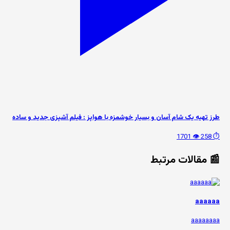
طرز تهیه یک شام آسان و بسیار خوشمزه با هواپز : فیلم آشپزی جدید و ساده
👁️ 1701
⏱️ 258
📰 مقالات مرتبط
aaaaaa
aaaaaaaa