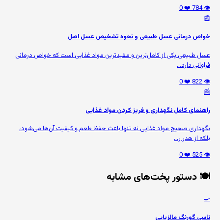
❤️ 0
👁️ 784
📰
خواص درمانی عسل طبیعی و نحوه تشخیص عسل اصل
عسل طبیعی یکی از کامل‌ترین و مفیدترین مواد غذایی است که خواص درمانی
فراوانی دارد...
❤️ 0
👁️ 822
📰
راهنمای کامل نگهداری و فریز کردن مواد غذایی
نگهداری صحیح مواد غذایی نه تنها باعث حفظ طعم و کیفیت آن‌ها می‌شود،
بلکه از هدر ر...
❤️ 0
👁️ 525
🍽️ دستور پخت‌های مشابه
🍳
ناسی گورنگ مالزیایی