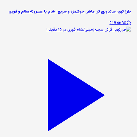
طرز تهیه ساندویچ تن ماهی خوشمزه و سریع | شام یا عصرونه سالم و فوری
👁️ 218
⏱️ 30