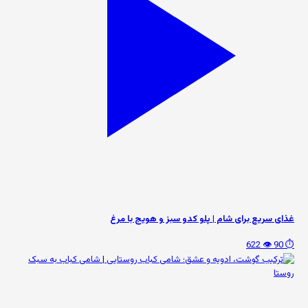
غذای سریع برای شام | پلو کدو سبز و هویج با مرغ
👁️ 622
⏱️ 90