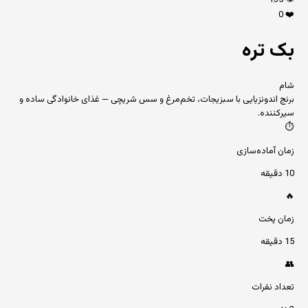
135
👁️
0
❤️
بک تره
شام
برنج اندونزیایی با سبزیجات، تخم‌مرغ و سس شریچی — غذای خانوادگی ساده و
سیرکننده.
⏱️
زمان آماده‌سازی
10 دقیقه
🔥
زمان پخت
15 دقیقه
👥
تعداد نفرات