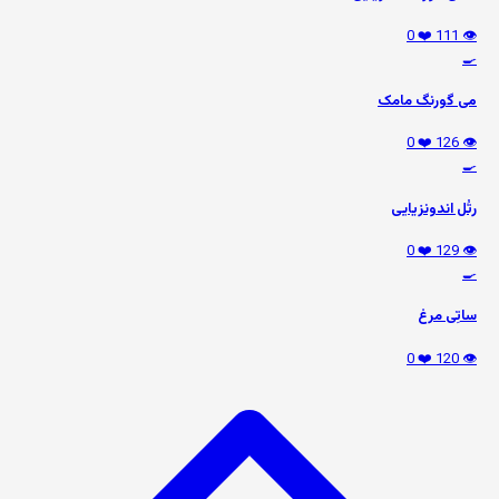
❤️ 0
👁️ 111
🍳
می گورنگ مامک
❤️ 0
👁️ 126
🍳
رتُل اندونزیایی
❤️ 0
👁️ 129
🍳
ساتِی مرغ
❤️ 0
👁️ 120