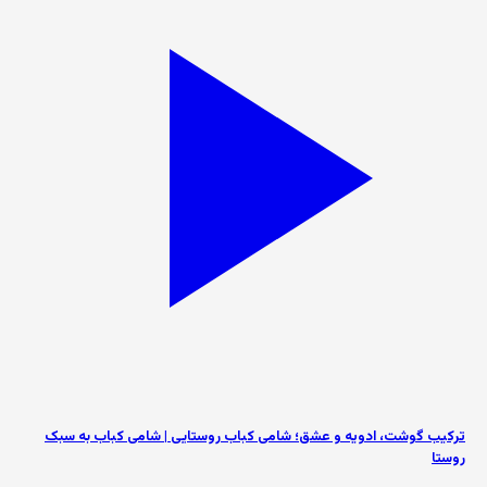
ترکیب گوشت، ادویه و عشق؛ شامی کباب روستایی | شامی کباب به سبک
روستا