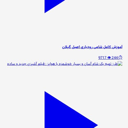
آموزش کامل شامی رودباری اصیل گیلان
👁️ 9717
⏱️ 244