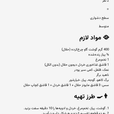
2 نفر
⭐
سطح دشواری
متوسط
🥘
مواد لازم
400 گرم گوشت گاو چرخ‌کرده (حلال)
½ پیاز رنده‌شده
1 تخم‌مرغ
1 قاشق غذاخوری خردل دیجون حلال (بدون الکل)
نمک، فلفل، کمی سیر پودر
ناهید برگر
برگ کاهو، گوجه، پیاز، خیارشور
سس: 3 قاشق مایونز حلال + 1 قاشق خردل + 1 قاشق کچاپ حلال
👨‍🍳
طرز تهیه
1. گوشت، پیاز، تخم‌مرغ، خردل و ادویه‌ها را 10 دقیقه سفت بزنید.
2. به دو قطعه تقسیم کرده و به شکل دایره درآورید.