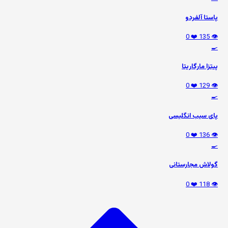
پاستا آلفردو
❤️ 0
👁️ 135
🍳
پیتزا مارگاریتا
❤️ 0
👁️ 129
🍳
پای سیب انگلیسی
❤️ 0
👁️ 136
🍳
گولاش مجارستانی
❤️ 0
👁️ 118