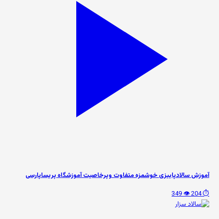
آموزش سالادپاییزی خوشمزه متفاوت وپرخاصیت آموزشگاه پریساپارسی
👁️ 349
⏱️ 204