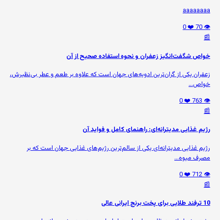
aaaaaaaa
❤️ 0
👁️ 70
📰
خواص شگفت‌انگیز زعفران و نحوه استفاده صحیح از آن
زعفران یکی از گران‌ترین ادویه‌های جهان است که علاوه بر طعم و عطر بی‌نظیرش،
خواص...
❤️ 0
👁️ 763
📰
رژیم غذایی مدیترانه‌ای: راهنمای کامل و فواید آن
رژیم غذایی مدیترانه‌ای یکی از سالم‌ترین رژیم‌های غذایی جهان است که بر
مصرف میوه‌...
❤️ 0
👁️ 712
📰
10 ترفند طلایی برای پخت برنج ایرانی عالی