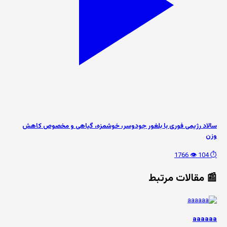
سالاد رژیمی فوری با بلغور جودوسر، خوشمزه، گیاهی و مخصوص کاهش
وزن
👁️ 1766
⏱️ 104
📰 مقالات مرتبط
aaaaaa