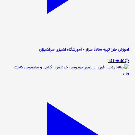
آموزش طرز تهیه سالاد سزار - آموزشگاه آشپزی سرآشپزان
👁️ 141
⏱️ 40