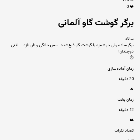
118
👁️
0
❤️
برگر گوشت گاو آلمانی
سالاد
برگر ساده ولی خوشمزه با گوشت گاو ذبح‌شده، سس خانگی و نان تازه — لذتی
دوچندان!
⏱️
زمان آماده‌سازی
20 دقیقه
🔥
زمان پخت
12 دقیقه
👥
تعداد نفرات