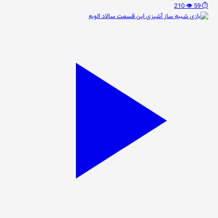
👁️ 210
⏱️ 59