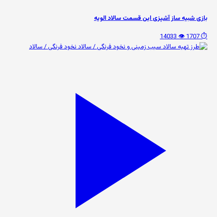
بازی شبیه ساز آشپزی این قسمت سالاد الویه
👁️ 14033
⏱️ 1707