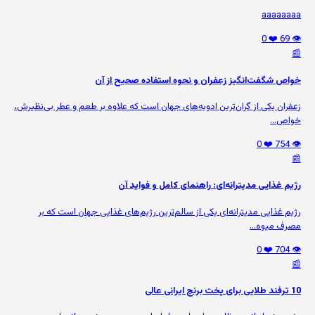
aaaaaaaa
❤️ 0
👁️ 69
📰
خواص شگفت‌انگیز زعفران و نحوه استفاده صحیح از آن
زعفران یکی از گران‌ترین ادویه‌های جهان است که علاوه بر طعم و عطر بی‌نظیرش،
خواص...
❤️ 0
👁️ 754
📰
رژیم غذایی مدیترانه‌ای: راهنمای کامل و فواید آن
رژیم غذایی مدیترانه‌ای یکی از سالم‌ترین رژیم‌های غذایی جهان است که بر
مصرف میوه‌...
❤️ 0
👁️ 704
📰
10 ترفند طلایی برای پخت برنج ایرانی عالی