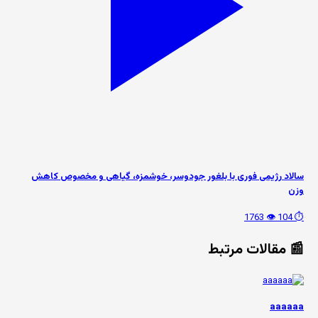
سالاد رژیمی فوری با بلغور جودوسر، خوشمزه، گیاهی و مخصوص کاهش
وزن
👁️ 1763
⏱️ 104
📰 مقالات مرتبط
aaaaaa