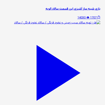
بازی شبیه ساز آشپزی این قسمت سالاد الویه
👁️ 14030
⏱️ 1707