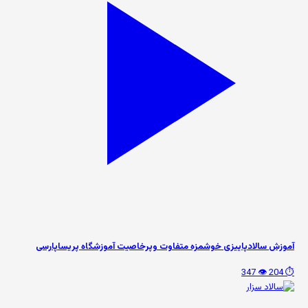
آموزش سالادپاییزی خوشمزه متفاوت وپرخاصیت آموزشگاه پریساپارسی
👁️ 347
⏱️ 204