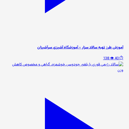
آموزش طرز تهیه سالاد سزار - آموزشگاه آشپزی سرآشپزان
👁️ 138
⏱️ 40