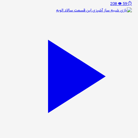
👁️ 208
⏱️ 59