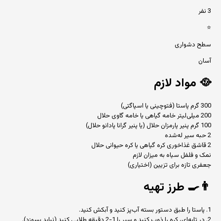
3 نفر
⭐
سطح دشواری
آسان
🥘
مواد لازم
300 گرم پاستا (فتوچینی یا اسپاگتی)
200 میلی‌لیتر خامه گیاهی یا خامه گاوی حلال
100 گرم پنیر پارمزان حلال (یا پنیر گرانا پادانو حلال)
2 حبه سیر له‌شده
2 قاشق غذاخوری کره گیاهی یا کره حیوانی حلال
نمک و فلفل سیاه به میزان لازم
جعفری تازه برای تزیین (اختیاری)
👨‍🍳
طرز تهیه
1. پاستا را طبق دستور بسته آب‌پز کنید و آبکش کنید.
2. در تابه‌ای، کره را ذوب کنید و سیر را 1-2 دقیقه طلایی کنید (نباید بسوزد).