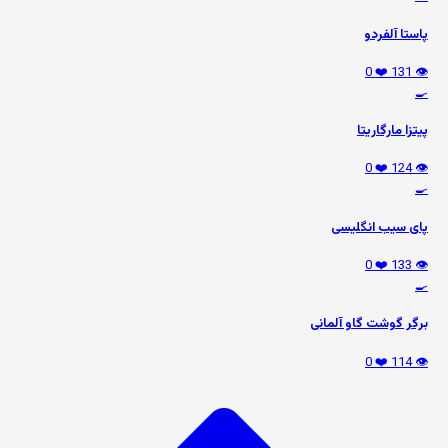
پاستا آلفردو
❤️ 0
👁️ 131
🍳
پیتزا مارگاریتا
❤️ 0
👁️ 124
🍳
پای سیب انگلیسی
❤️ 0
👁️ 133
🍳
برگر گوشت گاو آلمانی
❤️ 0
👁️ 114