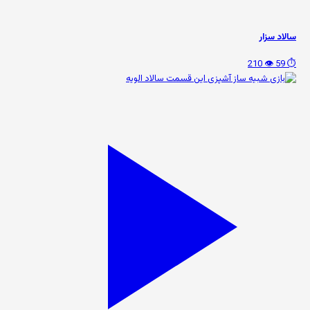
سالاد سزار
👁️ 210
⏱️ 59