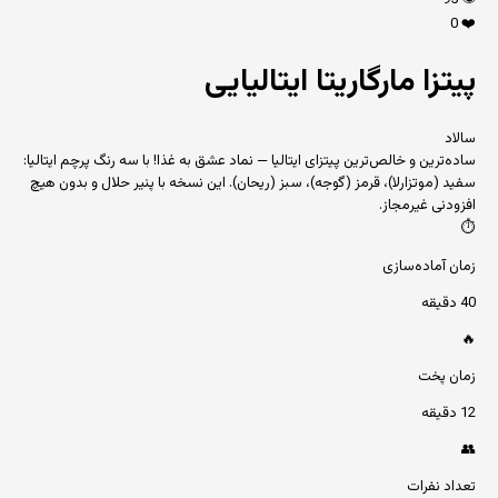
95
👁️
0
❤️
پیتزا مارگاریتا ایتالیایی
سالاد
ساده‌ترین و خالص‌ترین پیتزای ایتالیا — نماد عشق به غذا! با سه رنگ پرچم ایتالیا:
سفید (موتزارلا)، قرمز (گوجه)، سبز (ریحان). این نسخه با پنیر حلال و بدون هیچ
افزودنی غیرمجاز.
⏱️
زمان آماده‌سازی
40 دقیقه
🔥
زمان پخت
12 دقیقه
👥
تعداد نفرات