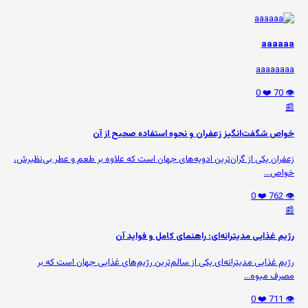
aaaaaa
aaaaaaaa
❤️ 0
👁️ 70
📰
خواص شگفت‌انگیز زعفران و نحوه استفاده صحیح از آن
زعفران یکی از گران‌ترین ادویه‌های جهان است که علاوه بر طعم و عطر بی‌نظیرش،
خواص...
❤️ 0
👁️ 762
📰
رژیم غذایی مدیترانه‌ای: راهنمای کامل و فواید آن
رژیم غذایی مدیترانه‌ای یکی از سالم‌ترین رژیم‌های غذایی جهان است که بر
مصرف میوه‌...
❤️ 0
👁️ 711