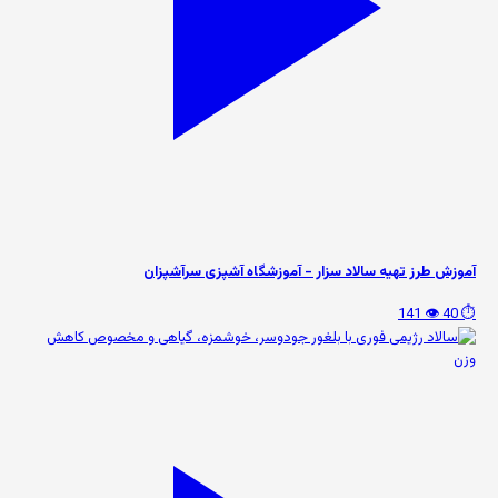
آموزش طرز تهیه سالاد سزار - آموزشگاه آشپزی سرآشپزان
👁️ 141
⏱️ 40