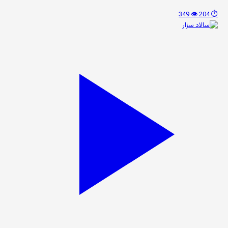
👁️ 349
⏱️ 204