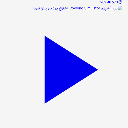
👁️ 903
⏱️ 570