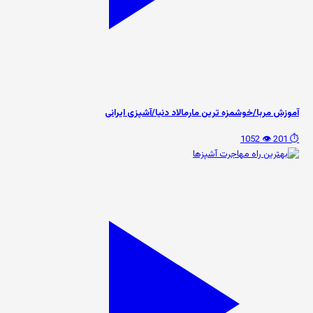
آموزش مربا/خوشمزه ترین مارمالاد دنیا/آشپزی ایرانی
👁️ 1052
⏱️ 201