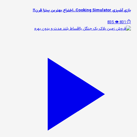
بازی آشپزی Cooking Simulator..اختراع بهترین پیتزا قرن!!
👁️ 835
⏱️ 831