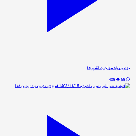
بهترین راه مهاجرت آشپزها
👁️ 408
⏱️ 68