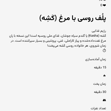
94
👁️
0
❤️
پلُف روسی با مرغ (کَشِه)
رژیم غذایی
کَشه (Kasha) یا گندم سیاه جوشان، غذای ملی روسیه است! این نسخه با ران
مرغ تفت‌داده‌شده و پیاز کاراملی، غنی، پروتئینی و بسیار سیرکننده است. در
زمان شوروی، هر خانواده روسی کَشه می‌پخت!
⏱️
زمان آماده‌سازی
15 دقیقه
🔥
زمان پخت
30 دقیقه
👥
تعداد نفرات