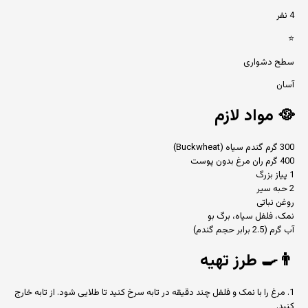
4 نفر
⭐
سطح دشواری
آسان
🥘
مواد لازم
300 گرم گندم سیاه (Buckwheat)
400 گرم ران مرغ بدون پوست
1 پیاز بزرگ
2 حبه سیر
روغن نباتی
نمک، فلفل سیاه، برگ بو
آب گرم (2.5 برابر حجم گندم)
👨‍🍳
طرز تهیه
1. مرغ را با نمک و فلفل چند دقیقه در تابه سرخ کنید تا طلایی شود. از تابه خارج
کنید.