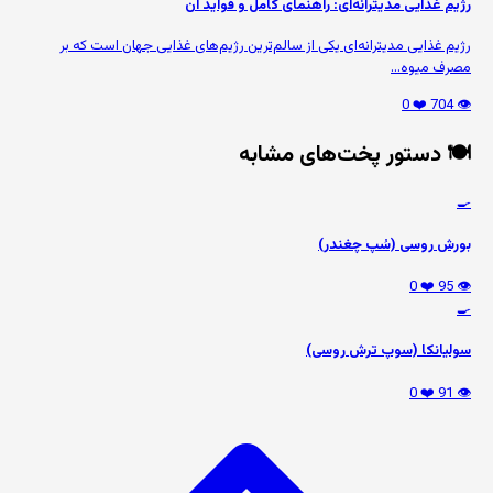
رژیم غذایی مدیترانه‌ای: راهنمای کامل و فواید آن
رژیم غذایی مدیترانه‌ای یکی از سالم‌ترین رژیم‌های غذایی جهان است که بر
مصرف میوه‌...
❤️ 0
👁️ 704
🍽️ دستور پخت‌های مشابه
🍳
بورش روسی (سُپ چغندر)
❤️ 0
👁️ 95
🍳
سولیانکا (سوپ ترش روسی)
❤️ 0
👁️ 91