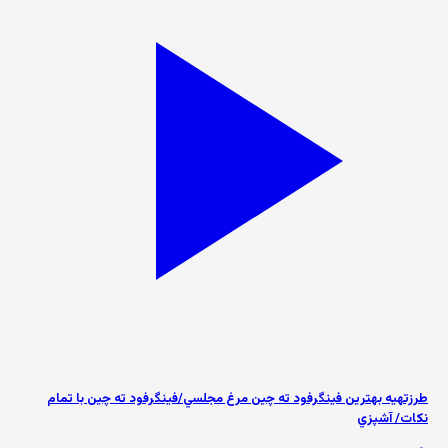
طرزتهيه بهترين فینگرفود ته چين مرغ مجلسي/فينگرفود ته چين با تمام
نكات/ آشپزي