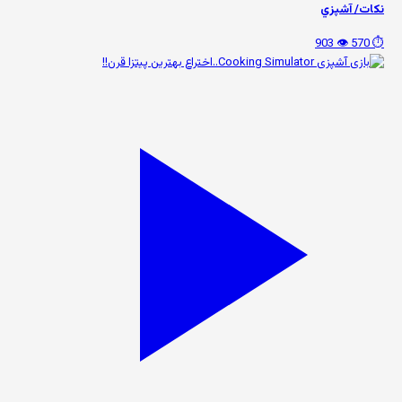
نكات/ آشپزي
👁️ 903
⏱️ 570