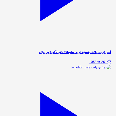
آموزش مربا/خوشمزه ترین مارمالاد دنیا/آشپزی ایرانی
👁️ 1052
⏱️ 201