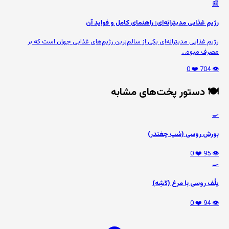
📰
رژیم غذایی مدیترانه‌ای: راهنمای کامل و فواید آن
رژیم غذایی مدیترانه‌ای یکی از سالم‌ترین رژیم‌های غذایی جهان است که بر
مصرف میوه‌...
❤️ 0
👁️ 704
🍽️ دستور پخت‌های مشابه
🍳
بورش روسی (سُپ چغندر)
❤️ 0
👁️ 95
🍳
پلُف روسی با مرغ (کَشِه)
❤️ 0
👁️ 94