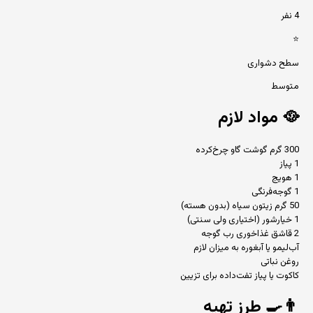
4 نفر
⭐
سطح دشواری
متوسط
🥘
مواد لازم
300 گرم گوشت گاو چرخ‌کرده
1 پیاز
1 هویج
1 گوجه‌فرنگی
50 گرم زیتون سیاه (بدون هسته)
1 خیارشور (اختیاری ولی سنتی)
2 قاشق غذاخوری رب گوجه
آب‌لیمو یا آبغوره به میزان لازم
روغن نباتی
کاکوت یا پیاز تفت‌داده برای تزیین
👨‍🍳
طرز تهیه