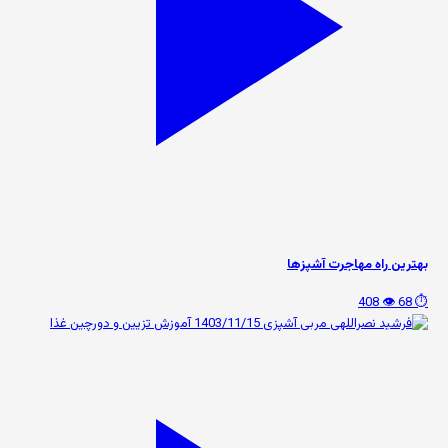
بهترین راه مهاجرت آشپزها
👁️ 408
⏱️ 68