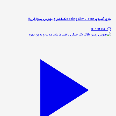
بازی آشپزی Cooking Simulator..اختراع بهترین پیتزا قرن!!
👁️ 835
⏱️ 831