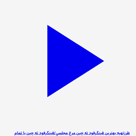
طرزتهيه بهترين فینگرفود ته چين مرغ مجلسي/فينگرفود ته چين با تمام