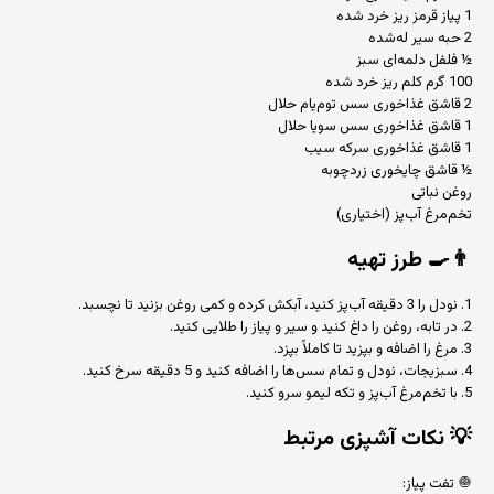
1 پیاز قرمز ریز خرد شده
2 حبه سیر له‌شده
½ فلفل دلمه‌ای سبز
100 گرم کلم ریز خرد شده
2 قاشق غذاخوری سس توم‌یام حلال
1 قاشق غذاخوری سس سویا حلال
1 قاشق غذاخوری سرکه سیب
½ قاشق چایخوری زردچوبه
روغن نباتی
تخم‌مرغ آب‌پز (اختیاری)
👨‍🍳
طرز تهیه
1. نودل را 3 دقیقه آب‌پز کنید، آبکش کرده و کمی روغن بزنید تا نچسبد.
2. در تابه، روغن را داغ کنید و سیر و پیاز را طلایی کنید.
3. مرغ را اضافه و بپزید تا کاملاً بپزد.
4. سبزیجات، نودل و تمام سس‌ها را اضافه کنید و 5 دقیقه سرخ کنید.
5. با تخم‌مرغ آب‌پز و تکه لیمو سرو کنید.
💡
نکات آشپزی مرتبط
🧅 تفت پیاز: