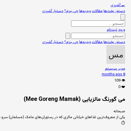
🍳
آشپزی
دستور پخت‌ها
مقالات
ویدیوها
چی بپزم؟
دستیار آشپزی
ورود
ثبت‌نام
دستور پخت‌ها
مقالات
ویدیوها
چی بپزم؟
دستیار آشپزی
مدیر سیستم
8 months ago
109
👁️
0
❤️
می گورنگ مالزیایی (Mee Goreng Mamak)
صبحانه
یکی از معروف‌ترین غذاهای خیابانی مالزی که در رستوران‌های مامک (مسلمان) سرو م
⏱️