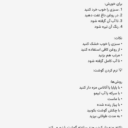
برای خورش:
1. سبزی را خوب خرد کنید
2. در روغن داغ تفت دهید
3. تا آب آن گرفته شود
4. رنگ آن تیره شود
نکات:
• سبزی را خوب خشک کنید
• از روغن کافی استفاده کنید
• مرتب هم بزنید
• تا آب کامل گرفته شود
💡 نرم کردن گوشت:
روش‌ها:
• با پاپایا یا آناناس مزه دار کنید
• با سرکه یا آب لیمو
• با ماست
• با پیاز رنده شده
• با چکش گوشت بکوبید
• به مدت طولانی بپزید
نکته: مزه دار کردن چند ساعته گوشت را نرم می‌کند.