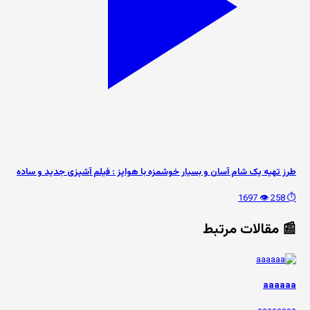
طرز تهیه یک شام آسان و بسیار خوشمزه با هواپز : فیلم آشپزی جدید و ساده
👁️ 1697
⏱️ 258
📰 مقالات مرتبط
aaaaaa