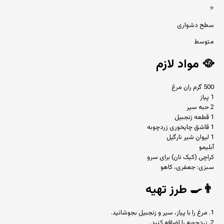
⭐
سطح دشواری
متوسط
🥘
مواد لازم
500 گرم ران مرغ
1 پیاز
2 حبه سیر
1 قطعه زنجبیل
1 قاشق چایخوری زردچوبه
1 لیوان شیر نارگیل
آبلیمو
کراچی (کیک نان) برای سرو
سبزی: جعفری، کاهو
👨‍🍳
طرز تهیه
1. مرغ را با پیاز، سیر و زنجبیل بجوشانید.
2. زردچوبه را اضافه کنید.