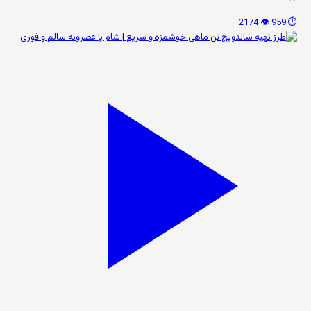
👁️ 2174
⏱️ 959