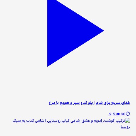
غذای سریع برای شام | پلو کدو سبز و هویج با مرغ
👁️ 619
⏱️ 90