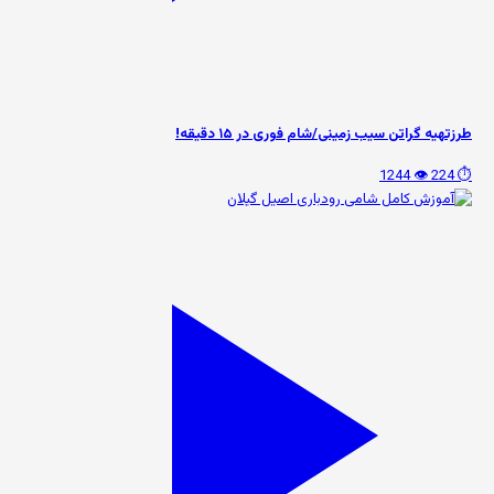
طرزتهیه گراتن سیب زمینی/شام فوری در ۱۵ دقیقه!
👁️ 1244
⏱️ 224