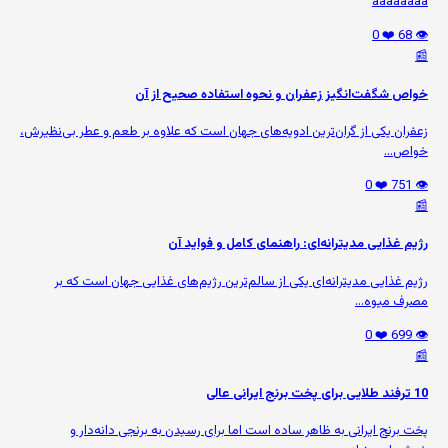
aaaaaaaa
❤️ 0
👁️ 68
📰
خواص شگفت‌انگیز زعفران و نحوه استفاده صحیح از آن
زعفران یکی از گران‌ترین ادویه‌های جهان است که علاوه بر طعم و عطر بی‌نظیرش،
خواص...
❤️ 0
👁️ 751
📰
رژیم غذایی مدیترانه‌ای: راهنمای کامل و فواید آن
رژیم غذایی مدیترانه‌ای یکی از سالم‌ترین رژیم‌های غذایی جهان است که بر
مصرف میوه‌...
❤️ 0
👁️ 699
📰
10 ترفند طلایی برای پخت برنج ایرانی عالی
پخت برنج ایرانی به ظاهر ساده است اما برای رسیدن به برنجی دانه‌دار و