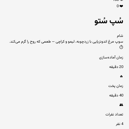
108
👁️
0
❤️
سُپ سُتو
شام
سوپ مرغ اندونزیایی با زردچوبه، لیمو و کراچی — طعمی که روح را گرم می‌کند.
⏱️
زمان آماده‌سازی
20 دقیقه
🔥
زمان پخت
40 دقیقه
👥
تعداد نفرات
4 نفر