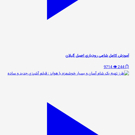
آموزش کامل شامی رودباری اصیل گیلان
👁️ 9714
⏱️ 244