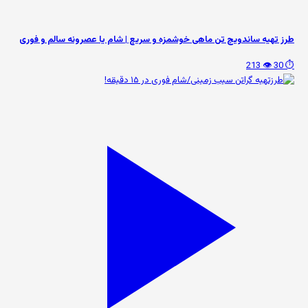
طرز تهیه ساندویچ تن ماهی خوشمزه و سریع | شام یا عصرونه سالم و فوری
👁️ 213
⏱️ 30