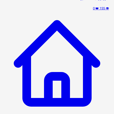
❤️ 0
👁️ 155