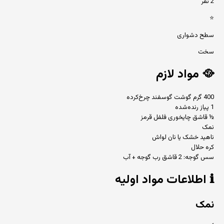
2 نفر
⭐
سطح دشواری
سخت
🥘
مواد لازم
400 گرم گوشت گوسفند چرخ‌کرده
1 پیاز رنده‌شده
½ قاشق چایخوری فلفل قرمز
نمک
ناهید خشک یا نان لواش
کره حلال
سس گوجه: 2 قاشق رب گوجه + آب
ℹ️
اطلاعات مواد اولیه
نمک