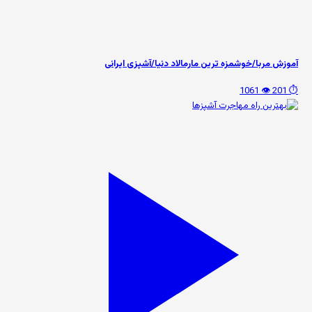
آموزش مربا/خوشمزه ترین مارمالاد دنیا/آشپزی ایرانی
👁️ 1061
⏱️ 201