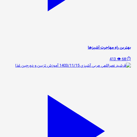
بهترین راه مهاجرت آشپزها
👁️ 413
⏱️ 68