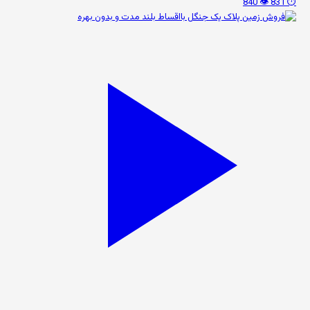
👁️ 840
⏱️ 831