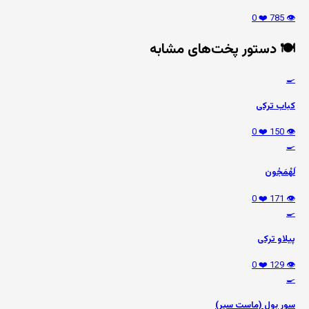
❤️ 0
👁️ 785
🍽️ دستور پخت‌های مشابه
🍳
کباب ترکی
❤️ 0
👁️ 150
🍳
لَهْمَجُون
❤️ 0
👁️ 171
🍳
پیلاو ترکی
❤️ 0
👁️ 129
🍳
سور بول (ماست سیر)