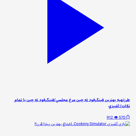
طرزتهيه بهترين فینگرفود ته چين مرغ مجلسي/فينگرفود ته چين با تمام
نكات/ آشپزي
👁️ 912
⏱️ 570