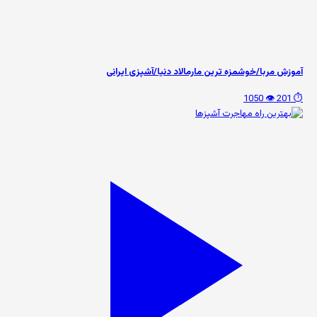
آموزش مربا/خوشمزه ترین مارمالاد دنیا/آشپزی ایرانی
👁️ 1050
⏱️ 201