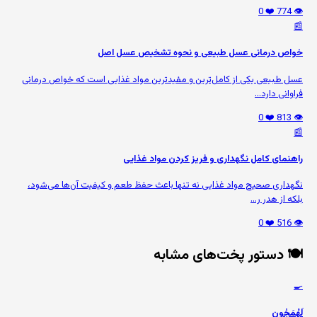
❤️ 0
👁️ 774
📰
خواص درمانی عسل طبیعی و نحوه تشخیص عسل اصل
عسل طبیعی یکی از کامل‌ترین و مفیدترین مواد غذایی است که خواص درمانی
فراوانی دارد...
❤️ 0
👁️ 813
📰
راهنمای کامل نگهداری و فریز کردن مواد غذایی
نگهداری صحیح مواد غذایی نه تنها باعث حفظ طعم و کیفیت آن‌ها می‌شود،
بلکه از هدر ر...
❤️ 0
👁️ 516
🍽️ دستور پخت‌های مشابه
🍳
لَهْمَجُون