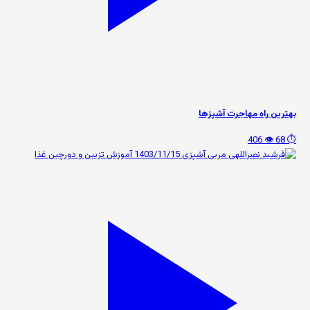
بهترین راه مهاجرت آشپزها
👁️ 406
⏱️ 68