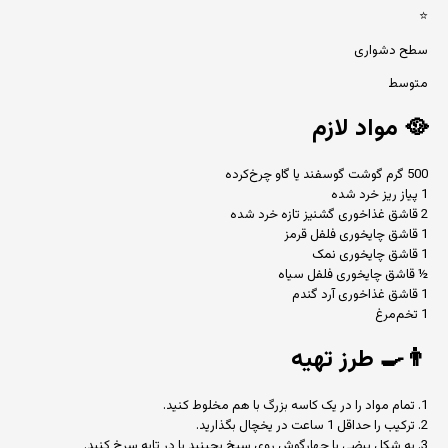
⭐
سطح دشواری
متوسط
🥘
مواد لازم
500 گرم گوشت گوسفند یا گاو چرخ‌کرده
1 پیاز ریز خرد شده
2 قاشق غذاخوری گشنیز تازه خرد شده
1 قاشق چایخوری فلفل قرمز
1 قاشق چایخوری نمک
½ قاشق چایخوری فلفل سیاه
1 قاشق غذاخوری آرد گندم
1 تخم‌مرغ
👨‍🍳
طرز تهیه
1. تمام مواد را در یک کاسه بزرگ با هم مخلوط کنید.
2. ترکیب را حداقل 1 ساعت در یخچال بگذارید.
3. به شکل بیضی یا چهارگوش روی سيخ بچینید یا در تابه سرخ کنید.