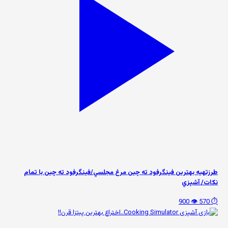
طرزتهيه بهترين فینگرفود ته چين مرغ مجلسي/فينگرفود ته چين با تمام
نكات/ آشپزي
👁️ 900
⏱️ 570