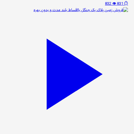
👁️ 832
⏱️ 831