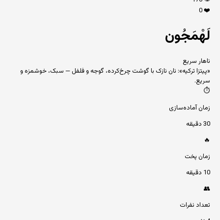
170
👁️
0
❤️
لَهْمَجُون
ناهار سریع
«پیتزا ترکیه»: نان نازک با گوشت چرخ‌کرده، گوجه و فلفل — سبک، خوشمزه و
سریع.
⏱️
زمان آماده‌سازی
30 دقیقه
🔥
زمان پخت
10 دقیقه
👥
تعداد نفرات