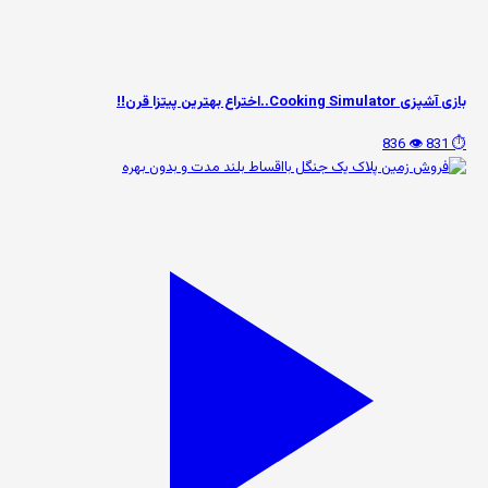
بازی آشپزی Cooking Simulator..اختراع بهترین پیتزا قرن!!
👁️ 836
⏱️ 831