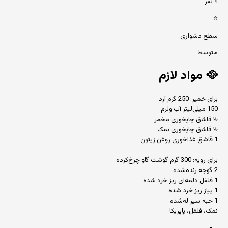
4 نفر
⭐
سطح دشواری
متوسط
🥘
مواد لازم
برای خمیر: 250 گرم آرد
150 میلی‌لیتر آب ولرم
½ قاشق چایخوری مخمر
½ قاشق چایخوری نمک
1 قاشق غذاخوری روغن زیتون
برای رویه: 300 گرم گوشت گاو چرخ‌کرده
2 گوجه رنده‌شده
1 فلفل دلمه‌ای ریز خرد شده
1 پیاز ریز خرد شده
1 حبه سیر له‌شده
نمک، فلفل، پاپریکا