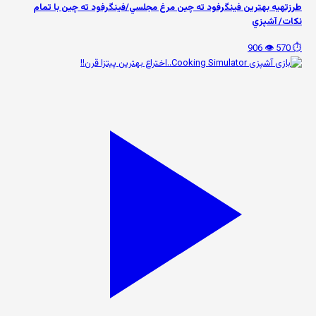
طرزتهيه بهترين فینگرفود ته چين مرغ مجلسي/فينگرفود ته چين با تمام
نكات/ آشپزي
👁️ 906
⏱️ 570