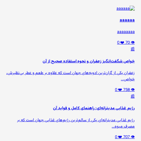
aaaaaa
aaaaaaaa
❤️ 0
👁️ 70
📰
خواص شگفت‌انگیز زعفران و نحوه استفاده صحیح از آن
زعفران یکی از گران‌ترین ادویه‌های جهان است که علاوه بر طعم و عطر بی‌نظیرش،
خواص...
❤️ 0
👁️ 758
📰
رژیم غذایی مدیترانه‌ای: راهنمای کامل و فواید آن
رژیم غذایی مدیترانه‌ای یکی از سالم‌ترین رژیم‌های غذایی جهان است که بر
مصرف میوه‌...
❤️ 0
👁️ 707