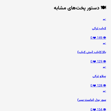
🍽️ دستور پخت‌های مشابه
🍳
کباب ترکی
❤️ 0
👁️ 149
🍳
بالا کاباب (بیتی کباب)
❤️ 0
👁️ 129
🍳
پیلاو ترکی
❤️ 0
👁️ 128
🍳
سور بول (ماست سیر)
❤️ 0
👁️ 154