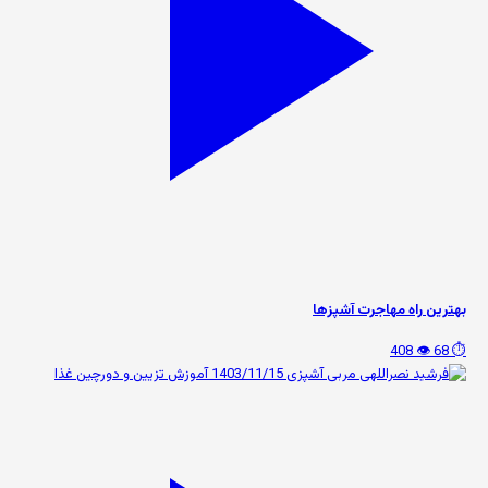
بهترین راه مهاجرت آشپزها
👁️ 408
⏱️ 68