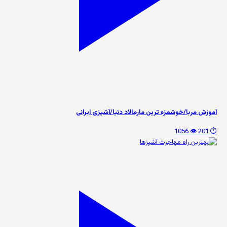
آموزش مربا/خوشمزه ترین مارمالاد دنیا/آشپزی ایرانی
👁️ 1056
⏱️ 201