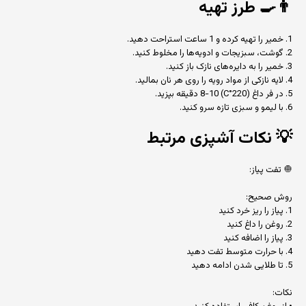
👨‍🍳
طرز تهیه
1. خمیر را تهیه کرده و 1 ساعت استراحت دهید.
2. گوشت، سبزیجات و ادویه‌ها را مخلوط کنید.
3. خمیر را به دایره‌های نازک باز کنید.
4. لایه نازکی از مواد رویه را روی هر نان بمالید.
5. در فر داغ (220°C) 8-10 دقیقه بپزید.
6. با لیمو و سبزی تازه سرو کنید.
💡
نکات آشپزی مرتبط
🧅 تفت پیاز:
روش صحیح:
1. پیاز را ریز خرد کنید
2. روغن را داغ کنید
3. پیاز را اضافه کنید
4. با حرارت متوسط تفت دهید
5. تا طلایی شدن ادامه دهید
نکات: