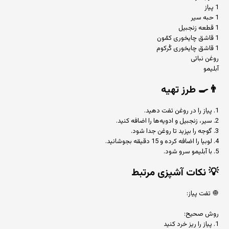
1 پیاز
1 حبه سیر
1 قطعه زنجبیل
1 قاشق چایخوری کمّون
1 قاشق چایخوری کُرکوم
روغن نباتی
آبلیمو
👨‍🍳
طرز تهیه
1. پیاز را در روغن تفت دهید.
2. سیر، زنجبیل و ادویه‌ها را اضافه کنید.
3. گوجه را بپزید تا روغن جدا شود.
4. لوبیا را اضافه کرده و 15 دقیقه بجوشانید.
5. با آبلیمو سرو شود.
💡
نکات آشپزی مرتبط
🧅 تفت پیاز:
روش صحیح:
1. پیاز را ریز خرد کنید