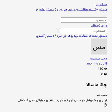
🍳
آشپزی
دستور پخت‌ها
مقالات
ویدیوها
چی بپزم؟
دستیار آشپزی
ورود
ثبت‌نام
دستور پخت‌ها
مقالات
ویدیوها
چی بپزم؟
دستیار آشپزی
مدیر سیستم
8 months ago
110
👁️
0
❤️
چانا ماسالا
صبحانه
لوبیای چشم‌بلبل در سس گوجه و ادویه — غذای خیابانی معروف دهلی.
⏱️