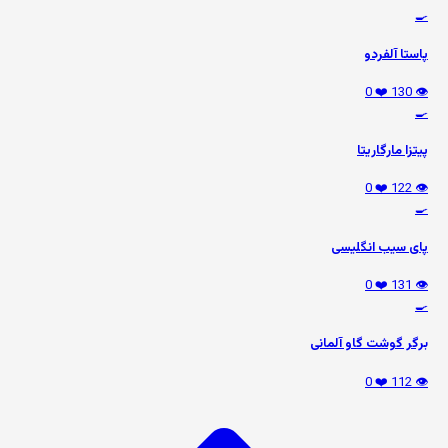
🍳
پاستا آلفردو
❤️ 0
👁️ 130
🍳
پیتزا مارگاریتا
❤️ 0
👁️ 122
🍳
پای سیب انگلیسی
❤️ 0
👁️ 131
🍳
برگر گوشت گاو آلمانی
❤️ 0
👁️ 112