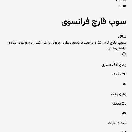
105
👁️
0
❤️
سوپ قارچ فرانسوی
سالاد
سوپ قارچ کرم، غذای راحتی فرانسوی برای روزهای بارانی! غنی، نرم و فوق‌العاده
آرامش‌بخش.
⏱️
زمان آماده‌سازی
20 دقیقه
🔥
زمان پخت
25 دقیقه
👥
تعداد نفرات