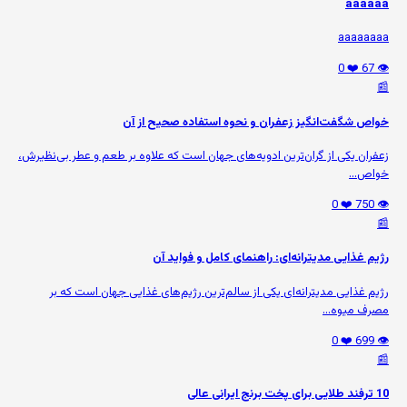
aaaaaa
aaaaaaaa
❤️ 0
👁️ 67
📰
خواص شگفت‌انگیز زعفران و نحوه استفاده صحیح از آن
زعفران یکی از گران‌ترین ادویه‌های جهان است که علاوه بر طعم و عطر بی‌نظیرش،
خواص...
❤️ 0
👁️ 750
📰
رژیم غذایی مدیترانه‌ای: راهنمای کامل و فواید آن
رژیم غذایی مدیترانه‌ای یکی از سالم‌ترین رژیم‌های غذایی جهان است که بر
مصرف میوه‌...
❤️ 0
👁️ 699
📰
10 ترفند طلایی برای پخت برنج ایرانی عالی