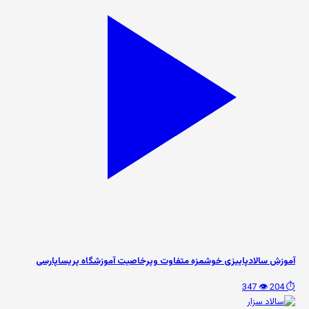
آموزش سالادپاییزی خوشمزه متفاوت وپرخاصیت آموزشگاه پریساپارسی
👁️ 347
⏱️ 204