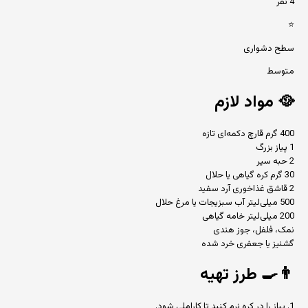
4 نفر
⭐
سطح دشواری
متوسط
🥘
مواد لازم
400 گرم قارچ دکمه‌ای تازه
1 پیاز بزرگ
2 حبه سیر
30 گرم کره گیاهی یا حلال
2 قاشق غذاخوری آرد سفید
500 میلی‌لیتر آب سبزیجات یا مرغ حلال
200 میلی‌لیتر خامه گیاهی
نمک، فلفل، جوز هندی
گشنیز یا جعفری خرد شده
👨‍🍳
طرز تهیه
1. پیاز را در کره نرم کنید تا کاراملی شود.