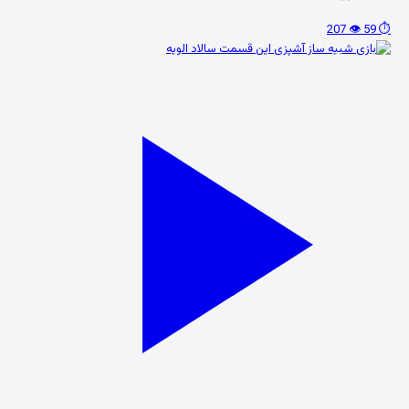
👁️ 207
⏱️ 59