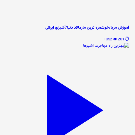
آموزش مربا/خوشمزه ترین مارمالاد دنیا/آشپزی ایرانی
👁️ 1052
⏱️ 201