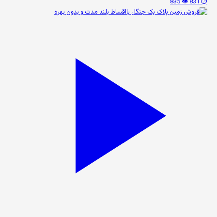
👁️ 835
⏱️ 831