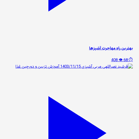
بهترین راه مهاجرت آشپزها
👁️ 408
⏱️ 68