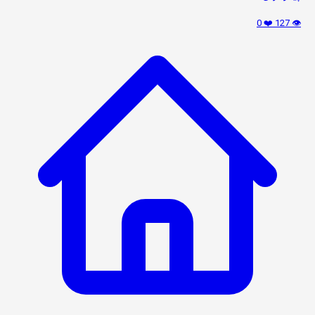
❤️ 0
👁️ 127