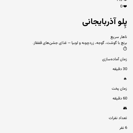
113
👁️
0
❤️
پِلو آذربایجانی
ناهار سریع
برنج با گوشت، گوجه، زردچوبه و لوبیا — غذای جشن‌های قفقاز.
⏱️
زمان آماده‌سازی
30 دقیقه
🔥
زمان پخت
60 دقیقه
👥
تعداد نفرات
6 نفر