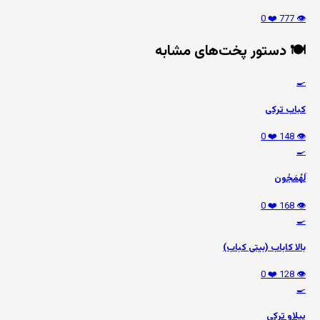
❤️ 0
👁️ 777
🍽️ دستور پخت‌های مشابه
🍳
کباب ترکی
❤️ 0
👁️ 148
🍳
لَهْمَجُون
❤️ 0
👁️ 168
🍳
بالا کاباب (بیتی کباب)
❤️ 0
👁️ 128
🍳
پیلاو ترکی