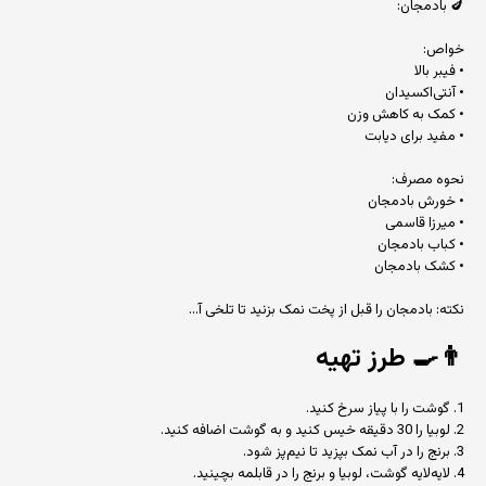
🍆 بادمجان:
خواص:
• فیبر بالا
• آنتی‌اکسیدان
• کمک به کاهش وزن
• مفید برای دیابت
نحوه مصرف:
• خورش بادمجان
• میرزا قاسمی
• کباب بادمجان
• کشک بادمجان
نکته: بادمجان را قبل از پخت نمک بزنید تا تلخی آ...
👨‍🍳
طرز تهیه
1. گوشت را با پیاز سرخ کنید.
2. لوبیا را 30 دقیقه خیس کنید و به گوشت اضافه کنید.
3. برنج را در آب نمک بپزید تا نیم‌پز شود.
4. لایه‌لایه گوشت، لوبیا و برنج را در قابلمه بچینید.