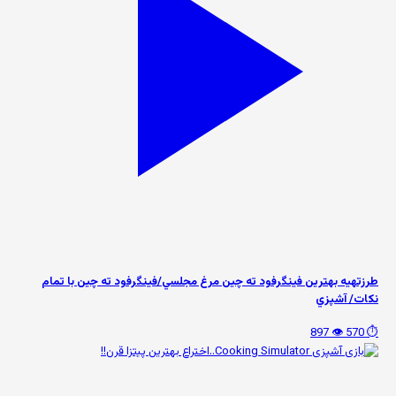
طرزتهيه بهترين فینگرفود ته چين مرغ مجلسي/فينگرفود ته چين با تمام
نكات/ آشپزي
👁️ 897
⏱️ 570