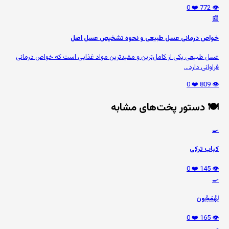
❤️ 0
👁️ 772
📰
خواص درمانی عسل طبیعی و نحوه تشخیص عسل اصل
عسل طبیعی یکی از کامل‌ترین و مفیدترین مواد غذایی است که خواص درمانی
فراوانی دارد...
❤️ 0
👁️ 809
🍽️ دستور پخت‌های مشابه
🍳
کباب ترکی
❤️ 0
👁️ 145
🍳
لَهْمَجُون
❤️ 0
👁️ 165