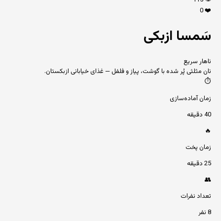
115
👁️
0
❤️
سَمسا ازبکی
ناهار سریع
نان مثلثی پُر شده با گوشت، پیاز و فلفل — غذای خیابانی ازبکستان.
⏱️
زمان آماده‌سازی
40 دقیقه
🔥
زمان پخت
25 دقیقه
👥
تعداد نفرات
8 نفر