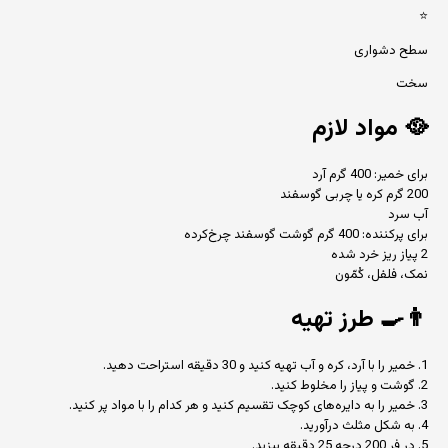
⭐
سطح دشواری
سخت
🥘
مواد لازم
برای خمیر: 400 گرم آرد
200 گرم کره یا چربی گوسفند
آب سرد
برای پرکننده: 400 گرم گوشت گوسفند چرخ‌کرده
2 پیاز ریز خرد شده
نمک، فلفل، کُمّون
👨‍🍳
طرز تهیه
1. خمیر را با آرد، کره و آب تهیه کنید و 30 دقیقه استراحت دهید.
2. گوشت و پیاز را مخلوط کنید.
3. خمیر را به دایره‌های کوچک تقسیم کنید و هر کدام را با مواد پر کنید.
4. به شکل مثلث درآورید.
5. در فر 200 درجه 25 دقیقه بپزید.