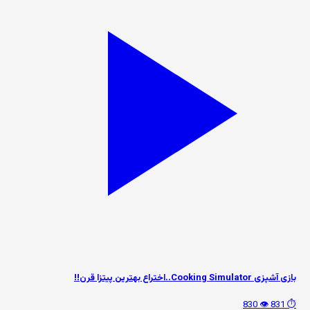
بازی آشپزی Cooking Simulator..اختراع بهترین پیتزا قرن!!
👁️ 830
⏱️ 831