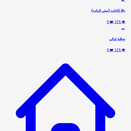
🍳
بالا کاباب (بیتی کباب)
❤️ 0
👁️ 125
🍳
پیلاو ترکی
❤️ 0
👁️ 125