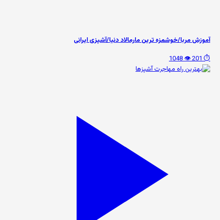
آموزش مربا/خوشمزه ترین مارمالاد دنیا/آشپزی ایرانی
👁️ 1048
⏱️ 201