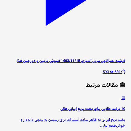
فرشید نصراللهی مربی آشپزی 1403/11/15 آموزش تزیین و دورچین غذا
👁️ 590
⏱️ 681
📰 مقالات مرتبط
📰
10 ترفند طلایی برای پخت برنج ایرانی عالی
پخت برنج ایرانی به ظاهر ساده است اما برای رسیدن به برنجی دانه‌دار و
خوش‌طعم نیاز...