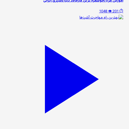
آموزش مربا/خوشمزه ترین مارمالاد دنیا/آشپزی ایرانی
👁️ 1048
⏱️ 201