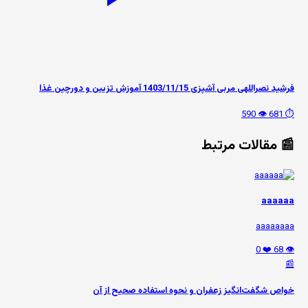
فرشید نصراللهی مربی آشپزی 1403/11/15 آموزش تزیین و دورچین غذا
👁️ 590
⏱️ 681
📰 مقالات مرتبط
aaaaaa
aaaaaaaa
❤️ 0
👁️ 68
📰
خواص شگفت‌انگیز زعفران و نحوه استفاده صحیح از آن