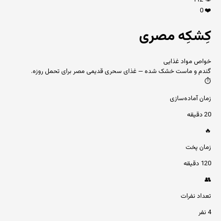
112
👁️
0
❤️
کِشکِه مصری
خواص مواد غذایی
گندم و ماست خشک شده — غذای سحری قدیمی مصر برای تحمل روزه.
⏱️
زمان آماده‌سازی
20 دقیقه
🔥
زمان پخت
120 دقیقه
👥
تعداد نفرات
4 نفر