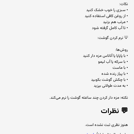
نکات:
• سبزی را خوب خشک کنید
• از روغن کافی استفاده کنید
• مرتب هم بزنید
• تا آب کامل گرفته شود
💡 نرم کردن گوشت:
روش‌ها:
• با پاپایا یا آناناس مزه دار کنید
• با سرکه یا آب لیمو
• با ماست
• با پیاز رنده شده
• با چکش گوشت بکوبید
• به مدت طولانی بپزید
نکته: مزه دار کردن چند ساعته گوشت را نرم می‌کند.
💬
نظرات
هنوز نظری ثبت نشده است.