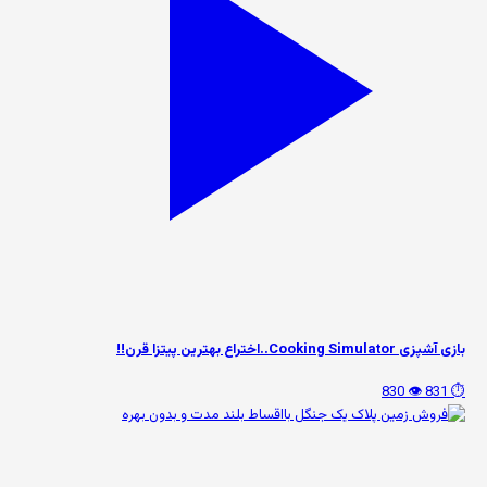
بازی آشپزی Cooking Simulator..اختراع بهترین پیتزا قرن!!
👁️ 830
⏱️ 831