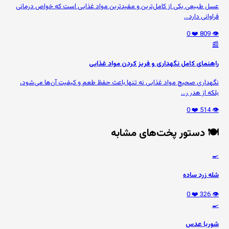
عسل طبیعی یکی از کامل‌ترین و مفیدترین مواد غذایی است که خواص درمانی
فراوانی دارد...
❤️ 0
👁️ 809
📰
راهنمای کامل نگهداری و فریز کردن مواد غذایی
نگهداری صحیح مواد غذایی نه تنها باعث حفظ طعم و کیفیت آن‌ها می‌شود،
بلکه از هدر ر...
❤️ 0
👁️ 514
🍽️ دستور پخت‌های مشابه
🍳
شله زرد ساده
❤️ 0
👁️ 326
🍳
شوربا عدس