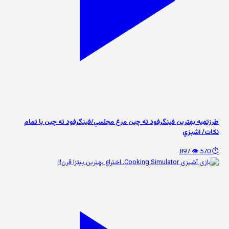
طرزتهيه بهترين فینگرفود ته چين مرغ مجلسي/فينگرفود ته چين با تمام
نكات/ آشپزي
👁️ 897
⏱️ 570