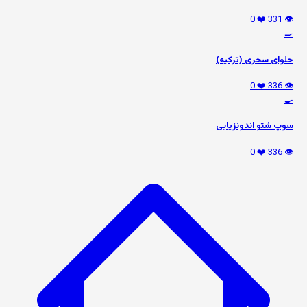
❤️ 0
👁️ 331
🍳
حلوای سحری (ترکیه)
❤️ 0
👁️ 336
🍳
سوپ سُتو اندونزیایی
❤️ 0
👁️ 336